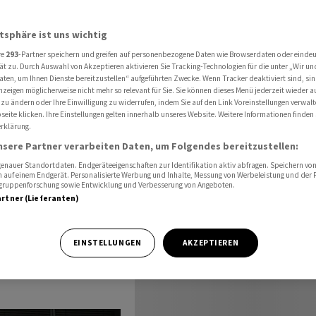
chweiz
Wochenvorschau Schweiz 30.06.2026 - 07.07.2026
atsphäre ist uns wichtig
re
293
-Partner speichern und greifen auf personenbezogene Daten wie Browserdaten oder einde
chweiz
ät zu. Durch Auswahl von Akzeptieren aktivieren Sie Tracking-Technologien für die unter „Wir un
aten, um Ihnen Dienste bereitzustellen“ aufgeführten Zwecke. Wenn Tracker deaktiviert sind, s
nzeigen möglicherweise nicht mehr so relevant für Sie. Sie können dieses Menü jederzeit wieder a
.2026
 zu ändern oder Ihre Einwilligung zu widerrufen, indem Sie auf den Link Voreinstellungen verwal
eite klicken. Ihre Einstellungen gelten innerhalb unseres Website. Weitere Informationen finden 
rklärung.
nsere Partner verarbeiten Daten, um Folgendes bereitzustellen:
nauer Standortdaten. Endgeräteeigenschaften zur Identifikation aktiv abfragen. Speichern von 
 auf einem Endgerät. Personalisierte Werbung und Inhalte, Messung von Werbeleistung und der
elgruppenforschung sowie Entwicklung und Verbesserung von Angeboten.
artner (Lieferanten)
chafts- und
.07.2026:
EINSTELLUNGEN
AKZEPTIEREN