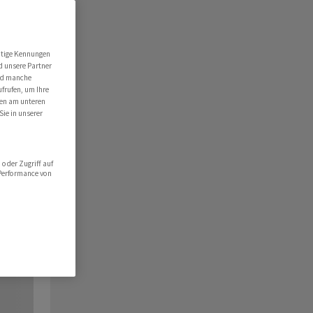
utige Kennungen
d unsere Partner
ind manche
ufrufen, um Ihre
ten am unteren
Sie in unserer
oder Zugriff auf
 Performance von