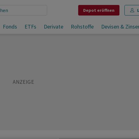
Depot
eröffnen
2026
Fonds
ETFs
Derivate
Rohstoffe
Devisen & Zinse
Teilen
Merken
Drucken
Kommentare