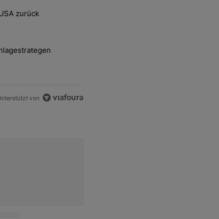
ten Artikel der letzten 7 days.
 USA zurück
delsstreit mit den USA zurück" mit 2 kommentare.
nlagestrategen
-und-Hott eines Anlagestrategen" mit 2 kommentare.
nterstützt von