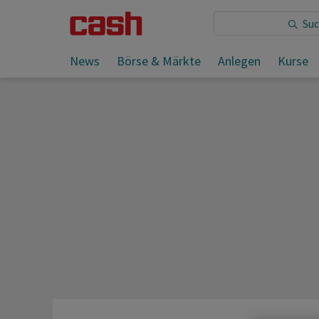
Sie lesen:
Wochenvorschau Schweiz 30.06.2026 - 07.07.
News
Börse & Märkte
Anlegen
Kurse