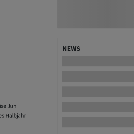
NEWS
se Juni

es Halbjahr
