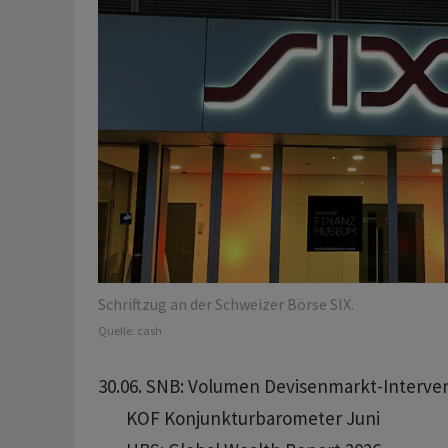
Schriftzug an der Schweizer Börse SIX.
Quelle:
cash
30.06. SNB: Volumen Devisenmarkt-Interven
       KOF Konjunkturbarometer Juni
