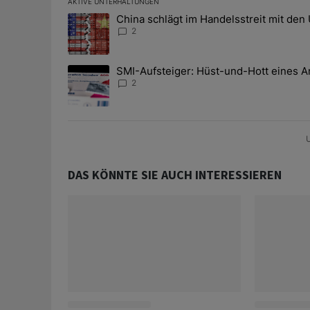
AKTIVE UNTERHALTUNGEN
Das Folgende ist eine Liste der am meisten kommentier
China schlägt im Handelsstreit mit den
Ein Trendartikel mit dem Titel "China schlägt im Han
2
SMI-Aufsteiger: Hüst-und-Hott eines A
Ein Trendartikel mit dem Titel "SMI-Aufsteiger: Hüst
2
U
DAS KÖNNTE SIE AUCH INTERESSIEREN