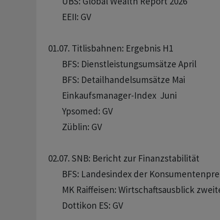
       UBS: Global Wealth Report 2026

       EEII: GV 

01.07. Titlisbahnen: Ergebnis H1

       BFS: Dienstleistungsumsätze April

       BFS: Detailhandelsumsätze Mai

       Einkaufsmanager-Index  Juni

       Ypsomed: GV

       Züblin: GV

02.07. SNB: Bericht zur Finanzstabilität

       BFS: Landesindex der Konsumentenprei
       MK Raiffeisen: Wirtschaftsausblick zweit
       Dottikon ES: GV 
