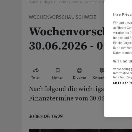
Home
News
Börsen-Ticker
Kalender
Wochenvorschau S
Ihre Priv
WOCHENVORSCHAU SCHWEIZ
Wir und unse
Wochenvorschau S
auf Ihrem Ger
verarbeiten D
Inhalte und A
30.06.2026 - 07.07
Einstellungen
Rand der Webs
Datenschutze
Wir und u
Verwendung ge
Informationen
Teilen
Merken
Drucken
Kommentare
Inhalten, Zi
Liste der P
Nachfolgend die wichtigsten Wirts
Finanztermine vom 30.06.2026 - 07
30.06.2026 06:29