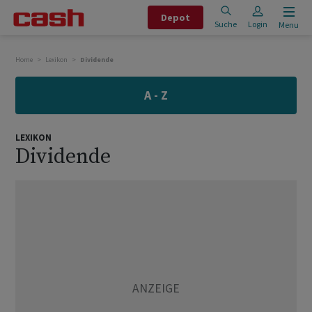
Depot
Suche
Login
Menu
Home
Lexikon
Dividende
A - Z
LEXIKON
Dividende