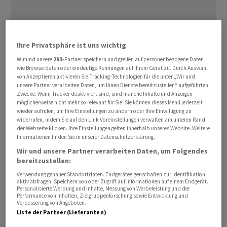
Ihre Privatsphäre ist uns wichtig
Wir und unsere
293
-Partner speichern und greifen auf personenbezogene Daten
wie Browserdaten oder eindeutige Kennungen auf Ihrem Gerät zu. Durch Auswahl
von Akzeptieren aktivieren Sie Tracking-Technologien für die unter „Wir und
Anteil des Bilanzgewinns eines Unternehmens je Aktie,
unsere Partner verarbeiten Daten, um Ihnen Dienste bereitzustellen“ aufgeführten
A
B
C
D
E
F
Zwecke. Wenn Tracker deaktiviert sind, sind manche Inhalte und Anzeigen
der an den
Aktionär
ausgeschüttet wird. Die Dividende
möglicherweise nicht mehr so relevant für Sie. Sie können dieses Menü jederzeit
wird entweder in Prozent des
Nennwertes
oder in
wieder aufrufen, um Ihre Einstellungen zu ändern oder Ihre Einwilligung zu
widerrufen, indem Sie auf den Link Voreinstellungen verwalten am unteren Rand
Währungseinheiten pro Stück ausgedrückt.
G
H
I
J
K
L
der Webseite klicken. Ihre Einstellungen gelten innerhalb unseres Website. Weitere
Informationen finden Sie in unserer Datenschutzerklärung.
Wir und unsere Partner verarbeiten Daten, um Folgendes
M
N
O
P
Q
R
bereitzustellen:
Verwendung genauer Standortdaten. Endgeräteeigenschaften zur Identifikation
aktiv abfragen. Speichern von oder Zugriff auf Informationen auf einem Endgerät.
Personalisierte Werbung und Inhalte, Messung von Werbeleistung und der
S
T
U
V
W
X
Performance von Inhalten, Zielgruppenforschung sowie Entwicklung und
Verbesserung von Angeboten.
Liste der Partner (Lieferanten)
Y
Z