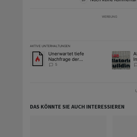
WERBUNG
AKTIVE UNTERHALTUNGEN
Das Folgende ist eine Liste der am meisten kommentier
Unerwartet tiefe
A
Ein Trendartikel mit dem Titel "Unerwartet tiefe Nac
Ein Trendart
Nachfrage der
I
Zentralbanken könnte
S
5
Goldpreis weiter belasten
l
A
U
DAS KÖNNTE SIE AUCH INTERESSIEREN