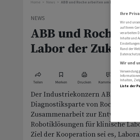
Home
News
ABB und Roche arbeiten am Labor der Zukunf
Ihre Priv
NEWS
Wir und unse
auf Ihrem Ger
ABB und Roche ar
verarbeiten D
Inhalte und A
Labor der Zukunft
Einstellungen
Rand der Webs
Datenschutze
Wir und u
Verwendung ge
Informationen
Inhalten, Zi
Teilen
Merken
Drucken
Kommentare
Liste der P
Der Industriekonzern ABB und die
Diagnostiksparte von Roche haben 
Zusammenarbeit zur Entwicklung
Robotiklösungen für klinische Lab
Ziel der Kooperation sei es, Labor