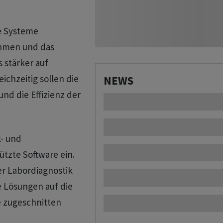
e Systeme
hmen und das
 stärker auf
chzeitig sollen die
NEWS
nd die Effizienz der
k- und
tzte Software ein.
er Labordiagnostik
e Lösungen auf die
 zugeschnitten