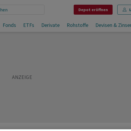
Depot
eröffnen
nft
Fonds
ETFs
Derivate
Rohstoffe
Devisen & Zinse
Teilen
Merken
Drucken
Kommentare