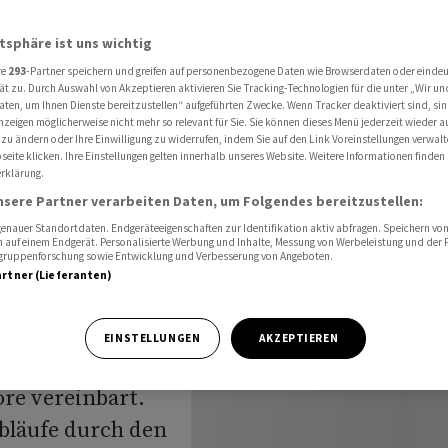
t
atsphäre ist uns wichtig
re
293
-Partner speichern und greifen auf personenbezogene Daten wie Browserdaten oder einde
ät zu. Durch Auswahl von Akzeptieren aktivieren Sie Tracking-Technologien für die unter „Wir un
beiten am
aten, um Ihnen Dienste bereitzustellen“ aufgeführten Zwecke. Wenn Tracker deaktiviert sind, s
nzeigen möglicherweise nicht mehr so relevant für Sie. Sie können dieses Menü jederzeit wieder a
 zu ändern oder Ihre Einwilligung zu widerrufen, indem Sie auf den Link Voreinstellungen verwal
eite klicken. Ihre Einstellungen gelten innerhalb unseres Website. Weitere Informationen finden 
rklärung.
nsere Partner verarbeiten Daten, um Folgendes bereitzustellen:
nauer Standortdaten. Endgeräteeigenschaften zur Identifikation aktiv abfragen. Speichern von 
 auf einem Endgerät. Personalisierte Werbung und Inhalte, Messung von Werbeleistung und der
elgruppenforschung sowie Entwicklung und Verbesserung von Angeboten.
artner (Lieferanten)
eine globale
EINSTELLUNGEN
AKZEPTIEREN
 neuer
ore vereinbart.
abläufe durch den