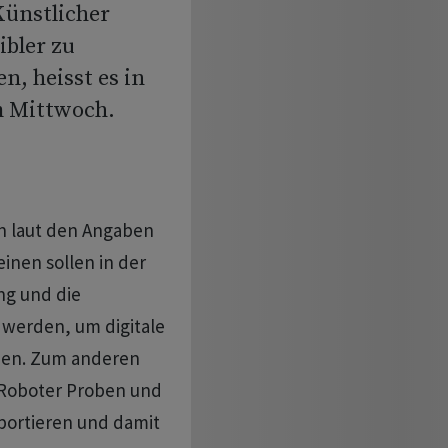
Künstlicher
ibler zu
n, heisst es in
m Mittwoch.
n laut den Angaben
nen sollen in der
ng und die
 werden, um digitale
tzen. Zum anderen
 Roboter Proben und
portieren und damit