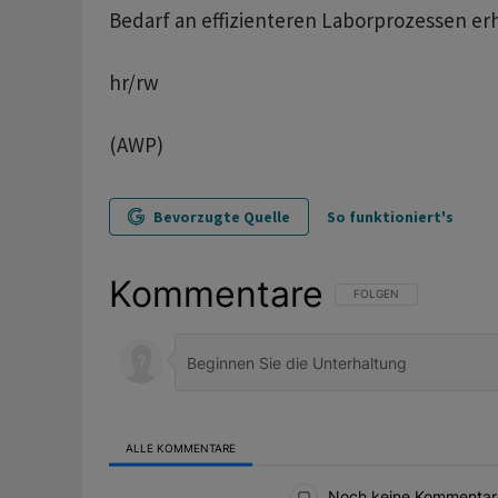
Bedarf an effizienteren Laborprozessen er
hr/rw
(AWP)
Bevorzugte Quelle
So funktioniert's
Kommentare
FOLGE DIESER UNTERHAL
FOLGEN
ALLE KOMMENTARE
Alle Kommentare
Noch keine Kommentar