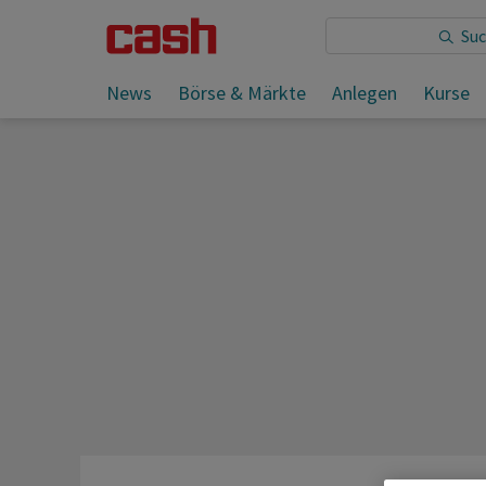
Sie lesen:
ABB und Roche arbeiten am Labor der Zuku
News
Börse & Märkte
Anlegen
Kurse