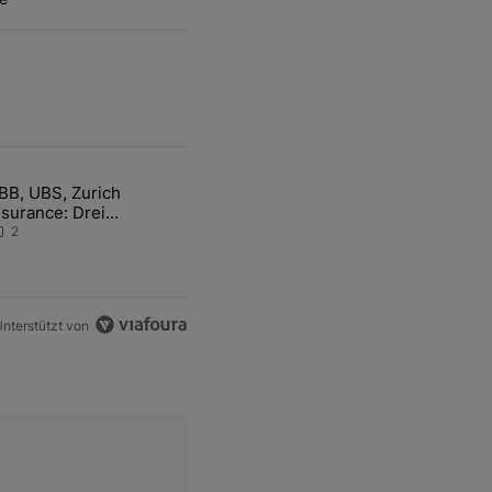
ten Artikel der letzten 7 days.
BB, UBS, Zurich
hfrage der Zentralbanken könnte Goldpreis weiter belasten" mit 5 ko
ikel mit dem Titel "ABB, UBS, Zurich Insurance: Drei Schweizer Akti
nsurance: Drei
chweizer Aktien auf der
2
angen Suche nach dem
llzeithoch
nterstützt von