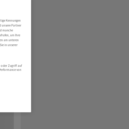
utige Kennungen
d unsere Partner
ind manche
ufrufen, um Ihre
ten am unteren
Sie in unserer
oder Zugriff auf
 Performance von