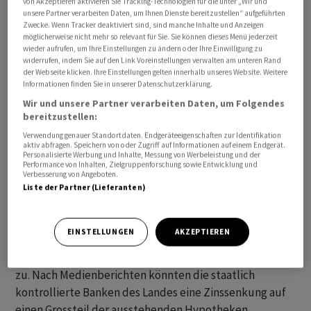
von Akzeptieren aktivieren Sie Tracking-Technologien für die unter „Wir und
unsere Partner verarbeiten Daten, um Ihnen Dienste bereitzustellen“ aufgeführten
der Druck auf die Notenbank zu weiteren
Zwecke. Wenn Tracker deaktiviert sind, sind manche Inhalte und Anzeigen
Zinserhöhungen ab. Der Leitindex S&P ASX 200 gewann
möglicherweise nicht mehr so relevant für Sie. Sie können dieses Menü jederzeit
1,21 Prozent auf 7297,70 Punkte.
wieder aufrufen, um Ihre Einstellungen zu ändern oder Ihre Einwilligung zu
widerrufen, indem Sie auf den Link Voreinstellungen verwalten am unteren Rand
der Webseite klicken. Ihre Einstellungen gelten innerhalb unseres Website. Weitere
An den anderen Börsen ging es trotz starker US-
Informationen finden Sie in unserer Datenschutzerklärung.
Vorgaben verhaltener zu. Der japanische Leitindex
Wir und unsere Partner verarbeiten Daten, um Folgendes
bereitzustellen:
Nikkei 225 stieg um 0,33 Prozent auf 32 333,46 Punkte.
Verwendung genauer Standortdaten. Endgeräteeigenschaften zur Identifikation
aktiv abfragen. Speichern von oder Zugriff auf Informationen auf einem Endgerät.
Auch in China waren die Zuwächse nach den deutlichen
Personalisierte Werbung und Inhalte, Messung von Werbeleistung und der
Performance von Inhalten, Zielgruppenforschung sowie Entwicklung und
Gewinnen der Vortage nicht mehr allzu hoch. Der CSI 300
Verbesserung von Angeboten.
, der die Aktienkurse der grössten Unternehmen an den
Liste der Partner (Lieferanten)
Börsen Shanghai und Shenzen abbildet, stieg zuletzt
um 0,13 Prozent auf 3794,93 Punkte. Der Hang-Seng-
EINSTELLUNGEN
AKZEPTIEREN
Index der chinesischen Sonderverwaltungszone
Hongkong legte um 0,41 Prozent auf 18 560,25 Punkte
zu. Nach Medienberichten könnten die staatlich
kontrollierte Banken des Landes eine Zinssenkung auf
einen Grossteil der ausstehenden Hypotheken