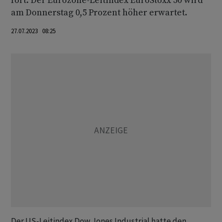
fort. Der Eurozone-Leitindex EuroStoxx 50 wird
am Donnerstag 0,5 Prozent höher erwartet.
27.07.2023 08:25
Der US-Leitindex Dow Jones Industrial hatte den