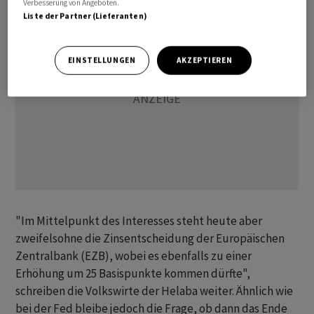
Verbesserung von Angeboten.
Liste der Partner (Lieferanten)
EINSTELLUNGEN
AKZEPTIEREN
"Im Mittelpunkt des Interesses steht heute aber
zweifelsohne die Zinsentscheidung der Europäischen
Zentralbank (EZB), wobei es ebenfalls zu einer
Erhöhung um 25 Basispunkte kommen dürfte",
schreiben die Volkswirte der Helaba weiter. Ähnlich wie
bei der Fed bleibe jedoch die Frage, ob dann das Ende