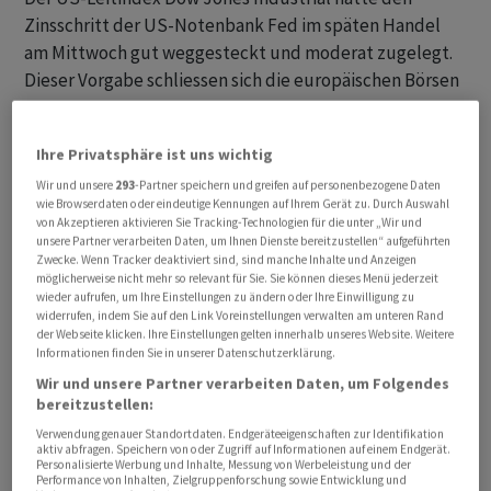
Zinsschritt der US-Notenbank Fed im späten Handel
am Mittwoch gut weggesteckt und moderat zugelegt.
Dieser Vorgabe schliessen sich die europäischen Börsen
nun an.
Ihre Privatsphäre ist uns wichtig
Die Fed hob im Kampf gegen die Inflation den Leitzins
am Vorabend um weitere 0,25 Prozentpunkte an, was
Wir und unsere
293
-Partner speichern und greifen auf personenbezogene Daten
wie Browserdaten oder eindeutige Kennungen auf Ihrem Gerät zu. Durch Auswahl
die Märkte bereits eingepreist hatten. Damit liegt der
von Akzeptieren aktivieren Sie Tracking-Technologien für die unter „Wir und
Zins nun in einer Spanne von 5,25 bis 5,5 Prozent.
unsere Partner verarbeiten Daten, um Ihnen Dienste bereitzustellen“ aufgeführten
Zwecke. Wenn Tracker deaktiviert sind, sind manche Inhalte und Anzeigen
Weitere Massnahmen wurden nicht ausgeschlossen,
möglicherweise nicht mehr so relevant für Sie. Sie können dieses Menü jederzeit
sodass laut den Experten der Landesbank Helaba nun
wieder aufrufen, um Ihre Einstellungen zu ändern oder Ihre Einwilligung zu
widerrufen, indem Sie auf den Link Voreinstellungen verwalten am unteren Rand
entscheidend ist, wie sich Inflation und Wirtschaft
der Webseite klicken. Ihre Einstellungen gelten innerhalb unseres Website. Weitere
entwickeln. Daher dürfte ihnen zufolge ein Fokus auf
Informationen finden Sie in unserer Datenschutzerklärung.
die heute anstehenden vorläufigen US-
Wir und unsere Partner verarbeiten Daten, um Folgendes
bereitzustellen:
Wachstumsdaten für das zweite Quartal liegen und
auch auf den Auftragseingängen für langlebige
Verwendung genauer Standortdaten. Endgeräteeigenschaften zur Identifikation
aktiv abfragen. Speichern von oder Zugriff auf Informationen auf einem Endgerät.
Wirtschaftsgüter in der weltgrössten Volkswirtschaft.
Personalisierte Werbung und Inhalte, Messung von Werbeleistung und der
Performance von Inhalten, Zielgruppenforschung sowie Entwicklung und