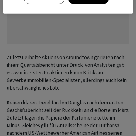
Zuletzt erholte Aktien von Aroundtown gerieten nach
ihrem Quartalsbericht unter Druck. Von Analysten gab
es zwar in ersten Reaktionen kaum Kritik am
Gewerbeimmobilien-Spezialisten, allerdings auch kein
überschwängliches Lob.
Keinen klaren Trend fanden Douglas nach dem ersten
Geschäftsbericht seit der Rückkehr an die Börse im März.
Zuletzt lagen die Papiere der Parfümeriekette im
Minus. Gleiches gilt für Anteilsscheine der Lufthansa ,
nachdem US-Wettbewerber American Airlines seinen