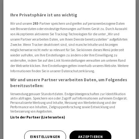
sich entsprechend zurück. In Deutschland werden am
Nachmittag die vorläufigen Verbraucherpreisdaten für
Ihre Privatsphäre ist uns wichtig
den Mai veröffentlicht. Diese Inflationsdaten sind auch
Wir und unsere
293
-Partner speichern und greifen auf personenbezogene Daten
wie Browserdaten oder eindeutige Kennungen auf Ihrem Gerät zu. Durch Auswahl
wichtig für die Leitzinsentscheidung der Europäischen
von Akzeptieren aktivieren Sie Tracking-Technologien für die unter „Wir und
Zentralbank in der kommenden Woche. Erwartet wird
unsere Partner verarbeiten Daten, um Ihnen Dienste bereitzustellen“ aufgeführten
im Juni eine erste Zinssenkung, der weitere Kurs ist
Zwecke. Wenn Tracker deaktiviert sind, sind manche Inhalte und Anzeigen
möglicherweise nicht mehr so relevant für Sie. Sie können dieses Menü jederzeit
aber offen. Offenbar zweifeln inzwischen aber einige
wieder aufrufen, um Ihre Einstellungen zu ändern oder Ihre Einwilligung zu
Akteure sogar wieder an der Juni-Senkung.
widerrufen, indem Sie auf den Link Voreinstellungen verwalten am unteren Rand
der Webseite klicken. Ihre Einstellungen gelten innerhalb unseres Website. Weitere
Informationen finden Sie in unserer Datenschutzerklärung.
Der MDax der mittelgrossen Werte fiel am Mittwoch um
Wir und unsere Partner verarbeiten Daten, um Folgendes
1,2 Prozent auf 26 800 Punkte. Der EuroStoxx 50 , das
bereitzustellen:
Leitbarometer der Eurozone, verlor 0,7 Prozent.
Verwendung genauer Standortdaten. Endgeräteeigenschaften zur Identifikation
aktiv abfragen. Speichern von oder Zugriff auf Informationen auf einem Endgerät.
Personalisierte Werbung und Inhalte, Messung von Werbeleistung und der
Performance von Inhalten, Zielgruppenforschung sowie Entwicklung und
Verbesserung von Angeboten.
Liste der Partner (Lieferanten)
EINSTELLUNGEN
AKZEPTIEREN