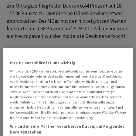
Zur Mittagszeit legte der Dax um 0,44 Prozent auf 18
147,86 Punkte zu, womit seine frühen Gewinne etwas
abbröckelten. Der MDax mit den mittelgrossen Werten
kletterte um 0,66 Prozent auf 25 650,11 Zähler hoch und
auch europaweit wurden moderate Gewinne verbucht.
Zum Wochenauftakt war der Dax zwar zwischenzeitlich
noch einmal fast an das Tief vom Freitag bei 17 951
Ihre Privatsphäre ist uns wichtig
Punkten herangelaufen, hatte dann aber erneut den
Wir und unsere
293
-Partner speichern und greifen auf personenbezogene Daten
Dreh über die runde Marke von 18 000 Punkten
wie Browserdaten oder eindeutige Kennungen auf Ihrem Gerät zu. Durch Auswahl
geschafft. Gemeinsam mit der nicht weit entfernt
von Akzeptieren aktivieren Sie Tracking-Technologien für die unter „Wir und
unsere Partner verarbeiten Daten, um Ihnen Dienste bereitzustellen“ aufgeführten
liegenden 100-Tage-Durchschnittslinie stellt sie derzeit
Zwecke. Wenn Tracker deaktiviert sind, sind manche Inhalte und Anzeigen
eine recht stabile Unterstützung dar und bot so der
möglicherweise nicht mehr so relevant für Sie. Sie können dieses Menü jederzeit
wieder aufrufen, um Ihre Einstellungen zu ändern oder Ihre Einwilligung zu
jüngsten Korrektur erst einmal Einhalt.
widerrufen, indem Sie auf den Link Voreinstellungen verwalten am unteren Rand
der Webseite klicken. Ihre Einstellungen gelten innerhalb unseres Website. Weitere
Informationen finden Sie in unserer Datenschutzerklärung.
Dabei hilft, dass am Vortag nicht nur die
technologielastige Nasdaq-Börse erneut in neue
Wir und unsere Partner verarbeiten Daten, um Folgendes
bereitzustellen:
Rekordhöhen kletterte, sondern auch der marktbreite