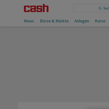
Sie lesen:
Aktien Frankfurt: Dax nach Rally wenig be
News
Börse & Märkte
Anlegen
Kurse