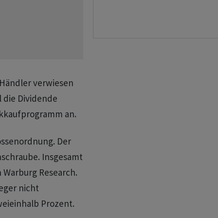
. Händler verwiesen
 die Dividende
ckkaufprogramm an.
rössenordnung. Der
nschraube. Insgesamt
n Warburg Research.
eger nicht
eieinhalb Prozent.