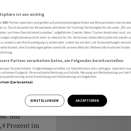
gt
atsphäre ist uns wichtig
re
293
-Partner speichern und greifen auf personenbezogene Daten wie Browserdaten oder einde
 Dax nach
ät zu. Durch Auswahl von Akzeptieren aktivieren Sie Tracking-Technologien für die unter „Wir un
aten, um Ihnen Dienste bereitzustellen“ aufgeführten Zwecke. Wenn Tracker deaktiviert sind, s
nzeigen möglicherweise nicht mehr so relevant für Sie. Sie können dieses Menü jederzeit wieder a
t
 zu ändern oder Ihre Einwilligung zu widerrufen, indem Sie auf den Link Voreinstellungen verwal
eite klicken. Ihre Einstellungen gelten innerhalb unseres Website. Weitere Informationen finden 
rklärung.
nsere Partner verarbeiten Daten, um Folgendes bereitzustellen:
nauer Standortdaten. Endgeräteeigenschaften zur Identifikation aktiv abfragen. Speichern von 
 auf einem Endgerät. Personalisierte Werbung und Inhalte, Messung von Werbeleistung und der
elgruppenforschung sowie Entwicklung und Verbesserung von Angeboten.
artner (Lieferanten)
t sich der Dax
egt. Mit zuletzt
EINSTELLUNGEN
AKZEPTIEREN
ndex wenige
ss. Auf
,4 Prozent im