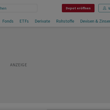
Depot
eröffnen
wegt
Fonds
ETFs
Derivate
Rohstoffe
Devisen & Zinse
Teilen
Merken
Drucken
Kommentare