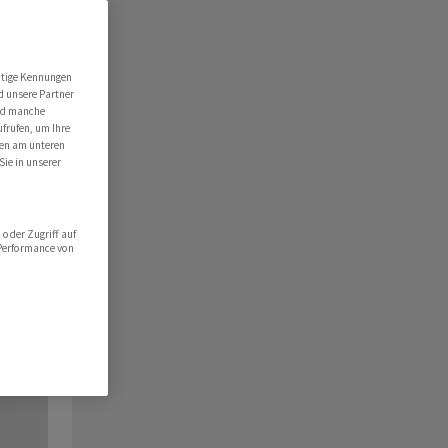
utige Kennungen
d unsere Partner
ind manche
ufrufen, um Ihre
ten am unteren
Sie in unserer
oder Zugriff auf
 Performance von