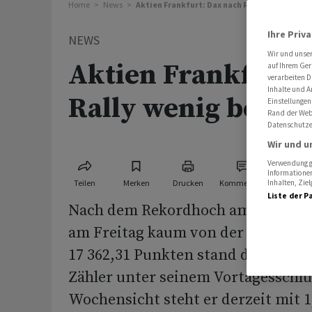
Home
News
Aktien Frankfurt: Dax nach Rally wenig bewe
Ihre Priv
NEWS
Wir und unse
Aktien Frankfurt:
auf Ihrem Ger
verarbeiten D
Inhalte und A
Rally wenig beweg
Einstellungen
Rand der Webs
Datenschutze
Wir und u
Verwendung ge
Informationen
Teilen
Merken
Drucken
Kommentare
Inhalten, Zi
Liste der P
Nach dem Rekordhoch am Vortag ha
am Freitag kaum von der Stelle bew
17 362,31 Punkten stand der Leiti
Zähler unter seinem Vortagesschlu
Wochensicht steht er derzeit mit 1