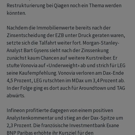
Restrukturierung bei Qiagen noch ein Thema werden
könnten.
Nachdem die Immobilienwerte bereits nach der
Zinsentscheidung der EZB unter Druck geraten waren,
setzte sich die Talfahrt weiter fort. Morgan-Stanley-
Analyst Bart Gysens sieht nach der Zinssenkung
zunächst kaum Chancen auf weitere Kurstreiber. Er
stufte Vonovia auf «Underweight» ab und strich für LEG
seine Kaufempfehlung. Vonovia verloren am Dax-Ende
4,5 Prozent, LEG rutschten im MDax um 3,4 Prozent ab.
In der Folge ging es dort auch für Aroundtown und TAG
abwärts.
Infineon profitierte dagegen von einem positiven
Analystenkommentar und stieg an der Dax-Spitze um
2,3 Prozent. Die französische Investmentbank Exane
BNP Paribas erhöhte ihr Kursziel für den