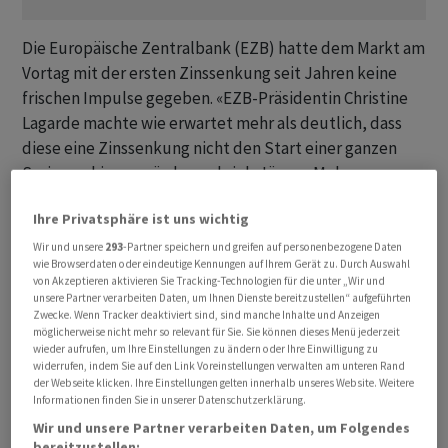
Die Europäische Zentralbank (EZB) hatte dem Markt am
Vortag mit der ersten Zinssenkung seit Jahren keine
frischen Impulse gegeben. «EZB-Präsidentin Christine
Lagarde machte wie erwartet mehr als deutlich, dass
diese eine Zinssenkung nicht den Start einer ganzen
Serie markieren würde», schrieb Jürgen Molnar vom
Broker RoboMarkets. Dennoch gehe der Markt weiterhin
Ihre Privatsphäre ist uns wichtig
von noch mindestens zwei weiteren Zinssenkungen in
diesem Jahr aus.
Wir und unsere
293
-Partner speichern und greifen auf personenbezogene Daten
wie Browserdaten oder eindeutige Kennungen auf Ihrem Gerät zu. Durch Auswahl
von Akzeptieren aktivieren Sie Tracking-Technologien für die unter „Wir und
Vor dem Wochenende richten sich die Blicke der Anleger
unsere Partner verarbeiten Daten, um Ihnen Dienste bereitzustellen“ aufgeführten
Zwecke. Wenn Tracker deaktiviert sind, sind manche Inhalte und Anzeigen
auf den US-Arbeitsmarktbericht. «Dabei gilt einmal
möglicherweise nicht mehr so relevant für Sie. Sie können dieses Menü jederzeit
mehr, dass schlechte Zahlen positiv für den
wieder aufrufen, um Ihre Einstellungen zu ändern oder Ihre Einwilligung zu
widerrufen, indem Sie auf den Link Voreinstellungen verwalten am unteren Rand
Aktienmarkt sein können», kommentierte Thomas
der Webseite klicken. Ihre Einstellungen gelten innerhalb unseres Website. Weitere
Altmann von QC Partners. Denn sollte sich der
Informationen finden Sie in unserer Datenschutzerklärung.
Arbeitsmarkt abkühlen, könne das den Weg zu
Wir und unsere Partner verarbeiten Daten, um Folgendes
Zinssenkungen in den USA schneller ebnen. Laut
bereitzustellen: