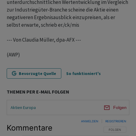
unterdurchschnittlichen Wertentwicklung im Vergleich
zur Industriegüter-Branche scheine die Aktie einen
negativeren Ergebnisausblick einzupreisen, als er
selbst erwarte, schrieb er./ck/mis
--- Von Claudia Müller, dpa-AFX ---
(AWP)
Bevorzugte Quelle
So funktioniert's
THEMEN PER E-MAIL FOLGEN
Aktien Europa
Folgen
ANMELDEN
|
REGISTRIEREN
Kommentare
FOLGE DIESER U
FOLGEN