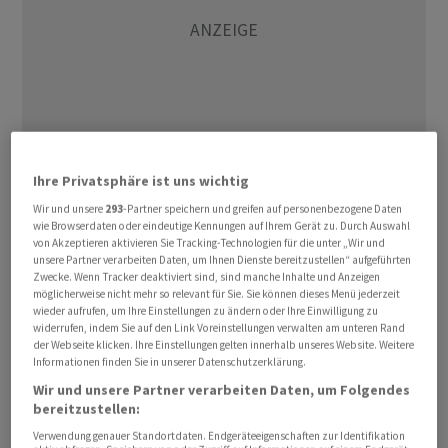
Ihre Privatsphäre ist uns wichtig
Wir und unsere
293
-Partner speichern und greifen auf personenbezogene Daten
Nach seinem Rekordlauf in den vergangenen drei
wie Browserdaten oder eindeutige Kennungen auf Ihrem Gerät zu. Durch Auswahl
Handelsstagen gab der deutsche Leitindex zur
von Akzeptieren aktivieren Sie Tracking-Technologien für die unter „Wir und
Mittagszeit um 0,5 Prozent auf 25.695 Punkte nach. Der
unsere Partner verarbeiten Daten, um Ihnen Dienste bereitzustellen“ aufgeführten
Zwecke. Wenn Tracker deaktiviert sind, sind manche Inhalte und Anzeigen
MDax verlor 0,6 Prozent auf 33.095 Punkte.
möglicherweise nicht mehr so relevant für Sie. Sie können dieses Menü jederzeit
wieder aufrufen, um Ihre Einstellungen zu ändern oder Ihre Einwilligung zu
widerrufen, indem Sie auf den Link Voreinstellungen verwalten am unteren Rand
In Asien war der südkoreanische Kospi , zuletzt zum
der Webseite klicken. Ihre Einstellungen gelten innerhalb unseres Website. Weitere
Sinnbild der KI-Rally geworden, zeitweise um 8 Prozent
Informationen finden Sie in unserer Datenschutzerklärung.
abgesackt. Am Ende stand ein Minus von knapp 5
Wir und unsere Partner verarbeiten Daten, um Folgendes
bereitzustellen:
Prozent zu Buche, vor allem ausgelöst durch einen
Kursrutsch der Samsung -Aktie nach Eckzahlen zum
Verwendung genauer Standortdaten. Endgeräteeigenschaften zur Identifikation