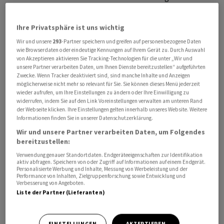
US-Notenbank Fed wichtigen Inflationsindikators am
Karfreitag, wenn die Börsen geschlossen sind und die
Ihre Privatsphäre ist uns wichtig
Aktienkurse darauf erst nach Ostern reagieren können.
Wir und unsere
293
-Partner speichern und greifen auf personenbezogene Daten
Damit bestehe das Risiko einer Kurslücke über das
wie Browserdaten oder eindeutige Kennungen auf Ihrem Gerät zu. Durch Auswahl
verlängerte Wochenende. Stanzl hält es deshalb für
von Akzeptieren aktivieren Sie Tracking-Technologien für die unter „Wir und
unsere Partner verarbeiten Daten, um Ihnen Dienste bereitzustellen“ aufgeführten
möglich, dass Anleger vorher Gewinne mitnehmen. Doch
Zwecke. Wenn Tracker deaktiviert sind, sind manche Inhalte und Anzeigen
bislang ist das Gegenteil der Fall, die Kurse steigen
möglicherweise nicht mehr so relevant für Sie. Sie können dieses Menü jederzeit
wieder aufrufen, um Ihre Einstellungen zu ändern oder Ihre Einwilligung zu
weiter.
widerrufen, indem Sie auf den Link Voreinstellungen verwalten am unteren Rand
der Webseite klicken. Ihre Einstellungen gelten innerhalb unseres Website. Weitere
Informationen finden Sie in unserer Datenschutzerklärung.
Im Dax lagen hinter den um 3,8 Prozent höheren
Wir und unsere Partner verarbeiten Daten, um Folgendes
Papieren des Online-Modehändlers Zalando die Titel
bereitzustellen:
der Deutschen Bank mit plus 2,7 Prozent auf dem
Verwendung genauer Standortdaten. Endgeräteeigenschaften zur Identifikation
zweiten Platz. Ertragsdynamik und Kostenfortschritte
aktiv abfragen. Speichern von oder Zugriff auf Informationen auf einem Endgerät.
Personalisierte Werbung und Inhalte, Messung von Werbeleistung und der
des Instituts würden am Markt unterschätzt, schrieb
Performance von Inhalten, Zielgruppenforschung sowie Entwicklung und
Analystin Giulia Aurora Miotto von Morgan Stanley und
Verbesserung von Angeboten.
Liste der Partner (Lieferanten)
stufte die Papiere auf «Overweight» hoch.
EINSTELLUNGEN
AKZEPTIEREN