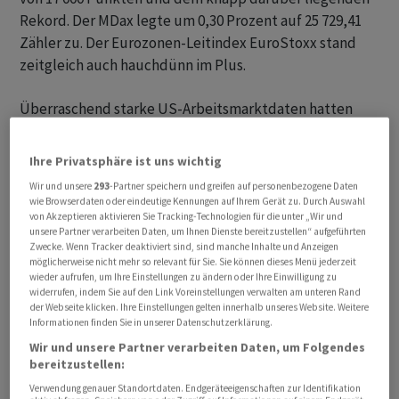
Rekord. Der MDax legte um 0,30 Prozent auf 25 729,41
Zähler zu. Der Eurozonen-Leitindex EuroStoxx stand
zeitgleich auch hauchdünn im Plus.
Überraschend starke US-Arbeitsmarktdaten hatten
den kurzzeitig rekordhohen Dax am Freitag noch
gebremst wegen der Sorge, dass dies neuen
Ihre Privatsphäre ist uns wichtig
Inflationsdruck verursachen könnte und die erwarteten
Wir und unsere
293
-Partner speichern und greifen auf personenbezogene Daten
Zinssenkungen bremst. Gleichwohl unterstrichen die
wie Browserdaten oder eindeutige Kennungen auf Ihrem Gerät zu. Durch Auswahl
Jobdaten, dass die US-Wirtschaft in guter Verfassung
von Akzeptieren aktivieren Sie Tracking-Technologien für die unter „Wir und
unsere Partner verarbeiten Daten, um Ihnen Dienste bereitzustellen“ aufgeführten
ist. Das wurde am Freitag an der Wall Street letztlich
Zwecke. Wenn Tracker deaktiviert sind, sind manche Inhalte und Anzeigen
positiv interpretiert, denn die Rekordrally war an den
möglicherweise nicht mehr so relevant für Sie. Sie können dieses Menü jederzeit
wieder aufrufen, um Ihre Einstellungen zu ändern oder Ihre Einwilligung zu
New Yorker Börsen weiter gegangen.
widerrufen, indem Sie auf den Link Voreinstellungen verwalten am unteren Rand
der Webseite klicken. Ihre Einstellungen gelten innerhalb unseres Website. Weitere
Informationen finden Sie in unserer Datenschutzerklärung.
«Am Aktienmarkt ist das aktuell ein Abwägen zwischen
Wir und unsere Partner verarbeiten Daten, um Folgendes
der positiven Lage am Arbeitsmarkt und später
bereitzustellen:
sinkenden Zinsen», sagte am Morgen der Börsenexperte
Verwendung genauer Standortdaten. Endgeräteeigenschaften zur Identifikation
Thomas Altmann von QC Partners. Beim Dax müsse sich