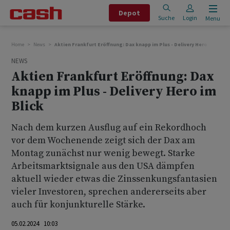
Depot
Suche
Login
Menu
Home
News
Aktien Frankfurt Eröffnung: Dax knapp im Plus - Delivery Hero im Blick
NEWS
Aktien Frankfurt Eröffnung: Dax
knapp im Plus - Delivery Hero im
Blick
Nach dem kurzen Ausflug auf ein Rekordhoch
vor dem Wochenende zeigt sich der Dax am
Montag zunächst nur wenig bewegt. Starke
Arbeitsmarktsignale aus den USA dämpfen
aktuell wieder etwas die Zinssenkungsfantasien
vieler Investoren, sprechen andererseits aber
auch für konjunkturelle Stärke.
05.02.2024 10:03