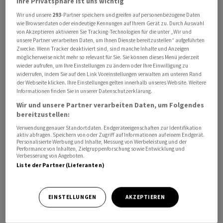
Ihre Privatsphäre ist uns wichtig
Wir und unsere
293
-Partner speichern und greifen auf personenbezogene Daten
Der MDax der mittelgrossen Börsentitel gab um 0,4
wie Browserdaten oder eindeutige Kennungen auf Ihrem Gerät zu. Durch Auswahl
Prozent auf 25 860 Punkte nach. Der Eurozone-Leitindex
von Akzeptieren aktivieren Sie Tracking-Technologien für die unter „Wir und
unsere Partner verarbeiten Daten, um Ihnen Dienste bereitzustellen“ aufgeführten
EuroStoxx 50 lag mit 0,2 Prozent moderat im Minus.
Zwecke. Wenn Tracker deaktiviert sind, sind manche Inhalte und Anzeigen
möglicherweise nicht mehr so relevant für Sie. Sie können dieses Menü jederzeit
wieder aufrufen, um Ihre Einstellungen zu ändern oder Ihre Einwilligung zu
«Rücksetzer werden zum Einstieg genutzt, was darauf
widerrufen, indem Sie auf den Link Voreinstellungen verwalten am unteren Rand
schliessen lässt, dass Marktteilnehmer wenig Sorge vor
der Webseite klicken. Ihre Einstellungen gelten innerhalb unseres Website. Weitere
Informationen finden Sie in unserer Datenschutzerklärung.
einer bevorstehenden Konsolidierung oder Korrektur
Wir und unsere Partner verarbeiten Daten, um Folgendes
haben», merkte die Landesbank Helaba zur Aktien-Rally
bereitzustellen:
an. «Sie wollen vielmehr die Chance auf weitere
Verwendung genauer Standortdaten. Endgeräteeigenschaften zur Identifikation
Kursgewinne nicht verpassen».
aktiv abfragen. Speichern von oder Zugriff auf Informationen auf einem Endgerät.
Personalisierte Werbung und Inhalte, Messung von Werbeleistung und der
Performance von Inhalten, Zielgruppenforschung sowie Entwicklung und
An die Spitze des Dax setzten sich Mercedes -Benz mit
Verbesserung von Angeboten.
Liste der Partner (Lieferanten)
plus 1,4 Prozent. Die US-Bank Jefferies riet zum Kauf
der Aktien und begründete dies mit einer starken Bilanz
und reichlich Liquidität im Autokonzern.
EINSTELLUNGEN
AKZEPTIEREN