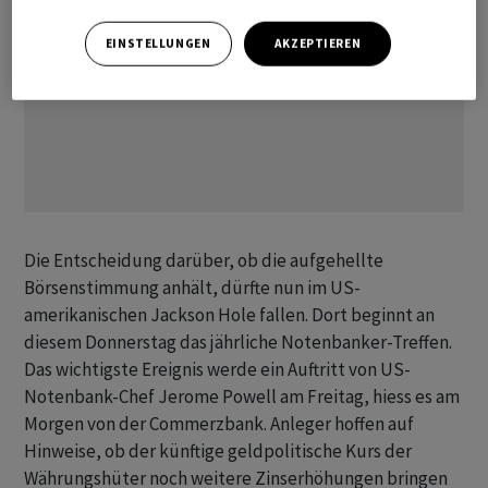
EINSTELLUNGEN
AKZEPTIEREN
Die Entscheidung darüber, ob die aufgehellte
Börsenstimmung anhält, dürfte nun im US-
amerikanischen Jackson Hole fallen. Dort beginnt an
diesem Donnerstag das jährliche Notenbanker-Treffen.
Das wichtigste Ereignis werde ein Auftritt von US-
Notenbank-Chef Jerome Powell am Freitag, hiess es am
Morgen von der Commerzbank. Anleger hoffen auf
Hinweise, ob der künftige geldpolitische Kurs der
Währungshüter noch weitere Zinserhöhungen bringen