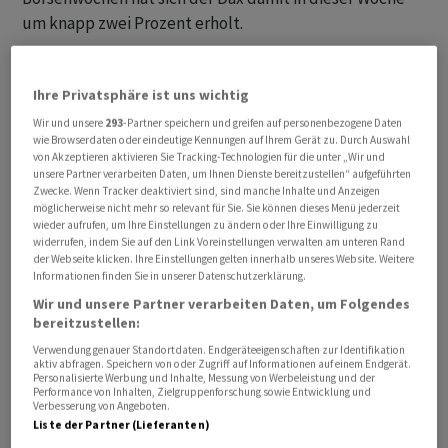
um knapp zwei Prozent erholt.
Der MDax der mittelgrossen Titel stieg am Morgen um
Ihre Privatsphäre ist uns wichtig
0,9 Prozent auf 27 542 Zähler. Der Eurozonen-Leitindex
EuroStoxx 50 legte ähnlich stark zu.
Wir und unsere
293
-Partner speichern und greifen auf personenbezogene Daten
wie Browserdaten oder eindeutige Kennungen auf Ihrem Gerät zu. Durch Auswahl
von Akzeptieren aktivieren Sie Tracking-Technologien für die unter „Wir und
Anleger hatten der Quartalsbilanz von Nvidia schon
unsere Partner verarbeiten Daten, um Ihnen Dienste bereitzustellen“ aufgeführten
Zwecke. Wenn Tracker deaktiviert sind, sind manche Inhalte und Anzeigen
Vorschusslorbeeren gegeben. Die Resultate
möglicherweise nicht mehr so relevant für Sie. Sie können dieses Menü jederzeit
bestätigten dann nachbörslich den mit Künstlicher
wieder aufrufen, um Ihre Einstellungen zu ändern oder Ihre Einwilligung zu
widerrufen, indem Sie auf den Link Voreinstellungen verwalten am unteren Rand
Intelligenz (KI) verbundenen Boom. Der Chipkonzern
der Webseite klicken. Ihre Einstellungen gelten innerhalb unseres Website. Weitere
übertraf die Erwartungen deutlich und festigte so seine
Informationen finden Sie in unserer Datenschutzerklärung.
Rolle als "Liebling der KI-Investoren". Laut dem
Wir und unsere Partner verarbeiten Daten, um Folgendes
Bernstein-Experten Stacy Rasgon bleibt die Aktie "der
bereitzustellen:
beste Weg, um das KI-Thema zu spielen".
Verwendung genauer Standortdaten. Endgeräteeigenschaften zur Identifikation
aktiv abfragen. Speichern von oder Zugriff auf Informationen auf einem Endgerät.
Personalisierte Werbung und Inhalte, Messung von Werbeleistung und der
Performance von Inhalten, Zielgruppenforschung sowie Entwicklung und
Verbesserung von Angeboten.
Liste der Partner (Lieferanten)