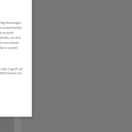
utige Kennungen
d unsere Partner
ind manche
ufrufen, um Ihre
ten am unteren
Sie in unserer
oder Zugriff auf
 Performance von