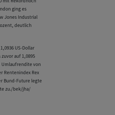
40 mit Rekordhoch
ondon ging es
w Jones Industrial
ozent, deutlich
1,0936 US-Dollar
 zuvor auf 1,0895
ie Umlaufrendite von
Der Rentenindex Rex
er Bund-Future legte
e zu./bek/jha/