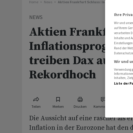
Home
News
Aktien Frankfurt Schluss: Inflationsprogno
Ihre Priv
NEWS
Wir und unse
Aktien Frankfurt S
auf Ihrem Ger
verarbeiten D
Inhalte und A
Inflationsprognos
Einstellungen
Rand der Webs
Datenschutze
treiben Dax auf
Wir und u
Rekordhoch
Verwendung ge
Informationen
Inhalten, Zi
Liste der P
Teilen
Merken
Drucken
Kommentare
Die Aussicht auf eine rascher als 
Inflation in der Eurozone hat den