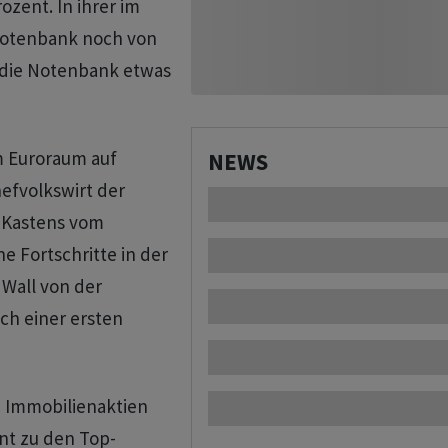
ozent. In ihrer im
Notenbank noch von
t die Notenbank etwas
m Euroraum auf
NEWS
hefvolkswirt der
 Kastens vom
e Fortschritte in der
Wall von der
ch einer ersten
 Immobilienaktien
ent zu den Top-