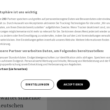
sen treiben Dax auf Rekordhoch
atsphäre ist uns wichtig
re
293
-Partner speichern und greifen auf personenbezogene Daten wie Browserdaten oder einde
chluss:
ät zu. Durch Auswahl von Akzeptieren aktivieren Sie Tracking-Technologien für die unter „Wir un
aten, um Ihnen Dienste bereitzustellen“ aufgeführten Zwecke. Wenn Tracker deaktiviert sind, s
nzeigen möglicherweise nicht mehr so relevant für Sie. Sie können dieses Menü jederzeit wieder a
en
 zu ändern oder Ihre Einwilligung zu widerrufen, indem Sie auf den Link Voreinstellungen verwal
eite klicken. Ihre Einstellungen gelten innerhalb unseres Website. Weitere Informationen finden 
rklärung.
nsere Partner verarbeiten Daten, um Folgendes bereitzustellen:
nauer Standortdaten. Endgeräteeigenschaften zur Identifikation aktiv abfragen. Speichern von 
 auf einem Endgerät. Personalisierte Werbung und Inhalte, Messung von Werbeleistung und der
elgruppenforschung sowie Entwicklung und Verbesserung von Angeboten.
artner (Lieferanten)
EINSTELLUNGEN
AKZEPTIEREN
erwartet sinkende
 deutschen