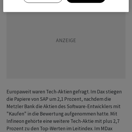
Europaweit waren Tech-Aktien gefragt. Im Dax stiegen
die Papiere von SAP um 2,1 Prozent, nachdem die
Metzler Bank die Aktien des Software-Entwicklers mit
"Kaufen" in die Bewertung aufgenommen hatte. Mit
Infineon gehörte eine weitere Tech-Aktie mit plus 2,7
Prozent zu den Top-Werten im Leitindex. Im MDax