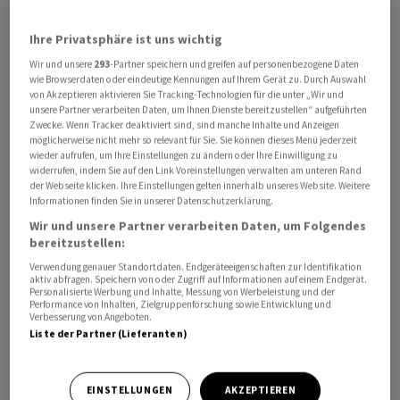
und der Londoner FTSE 100 um 0,2 Prozent. In New York
notierte der Dow Jones Industrial zum europäischen
Ihre Privatsphäre ist uns wichtig
Börsenschluss 0,1 Prozent tiefer.
Wir und unsere
293
-Partner speichern und greifen auf personenbezogene Daten
wie Browserdaten oder eindeutige Kennungen auf Ihrem Gerät zu. Durch Auswahl
von Akzeptieren aktivieren Sie Tracking-Technologien für die unter „Wir und
Die Blicke richten sich bereits auf das am Donnerstag
unsere Partner verarbeiten Daten, um Ihnen Dienste bereitzustellen“ aufgeführten
beginnende Notenbanker-Treffen in Jackson Hole, im
Zwecke. Wenn Tracker deaktiviert sind, sind manche Inhalte und Anzeigen
möglicherweise nicht mehr so relevant für Sie. Sie können dieses Menü jederzeit
US-Bundesstaat Wyoming. Vor allem die Rede von US-
wieder aufrufen, um Ihre Einstellungen zu ändern oder Ihre Einwilligung zu
Notenbankchef Jerome Powell wird mit grosser
widerrufen, indem Sie auf den Link Voreinstellungen verwalten am unteren Rand
der Webseite klicken. Ihre Einstellungen gelten innerhalb unseres Website. Weitere
Spannung erwartet. Nach Einschätzung von Analyst
Informationen finden Sie in unserer Datenschutzerklärung.
Konstantin Oldenburger von CMC Markets könnte das
Wir und unsere Partner verarbeiten Daten, um Folgendes
Ereignis bestimmte Themen an den Finanzmärkten
bereitzustellen:
geraderücken. "Vor zwei, drei Wochen erreichte der
Verwendung genauer Standortdaten. Endgeräteeigenschaften zur Identifikation
aktiv abfragen. Speichern von oder Zugriff auf Informationen auf einem Endgerät.
Optimismus für eine 'sanfte Landung' der US-Wirtschaft
Personalisierte Werbung und Inhalte, Messung von Werbeleistung und der
seinen Höhepunkt. Seitdem haben sich vor allem durch
Performance von Inhalten, Zielgruppenforschung sowie Entwicklung und
Verbesserung von Angeboten.
Schwächesignale aus China wieder ein Hauch von
Liste der Partner (Lieferanten)
Rezessionssorgen und konjunkturelles Misstrauen
eingestellt", so Oldenburger.
EINSTELLUNGEN
AKZEPTIEREN