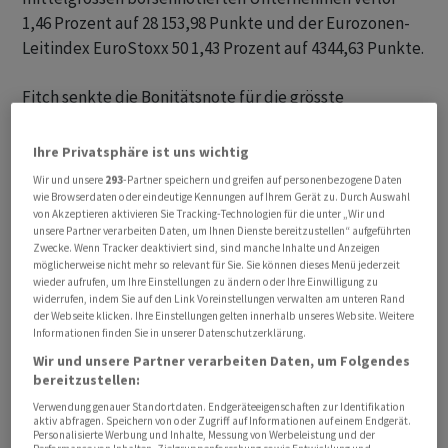
1,46 Prozent auf 28 153,98 Punkte und der Eurozonen-
Leitindex EuroStoxx 50 1,43 Prozent auf 4344,63 Punkte.
Fitch senkte die Bonitätsnote für die grösste
Volkswirtschaft der Welt um einen Schritt von "AAA" auf
"AA+". Für mehrere Beobachter kam der Schritt und
Ihre Privatsphäre ist uns wichtig
auch der Zeitpunkt überraschend. Nachdem
Wir und unsere
293
-Partner speichern und greifen auf personenbezogene Daten
Konkurrentin S&P den USA bereits im Jahr 2011 die
wie Browserdaten oder eindeutige Kennungen auf Ihrem Gerät zu. Durch Auswahl
von Akzeptieren aktivieren Sie Tracking-Technologien für die unter „Wir und
Top-Bonität aberkannt habe, hätten sie nur noch bei
unsere Partner verarbeiten Daten, um Ihnen Dienste bereitzustellen“ aufgeführten
Moody?s ein erstklassiges Rating, betonte Ökonom
Zwecke. Wenn Tracker deaktiviert sind, sind manche Inhalte und Anzeigen
möglicherweise nicht mehr so relevant für Sie. Sie können dieses Menü jederzeit
Thomas Gitzel von der VP Bank.
wieder aufrufen, um Ihre Einstellungen zu ändern oder Ihre Einwilligung zu
widerrufen, indem Sie auf den Link Voreinstellungen verwalten am unteren Rand
der Webseite klicken. Ihre Einstellungen gelten innerhalb unseres Website. Weitere
In Asien standen die Aktienkurse vor allem von Tech-
Informationen finden Sie in unserer Datenschutzerklärung.
Unternehmen unter Druck, und in den USA gaben die
Wir und unsere Partner verarbeiten Daten, um Folgendes
Futures ebenfalls nach. Die Bonitäts-Abstufung liefere
bereitzustellen:
Investoren nach dem zuletzt guten Lauf der Börsen
Verwendung genauer Standortdaten. Endgeräteeigenschaften zur Identifikation
einen Grund, erst einmal Kasse zu machen, erklärte ein
aktiv abfragen. Speichern von oder Zugriff auf Informationen auf einem Endgerät.
Personalisierte Werbung und Inhalte, Messung von Werbeleistung und der
Börsianer. Fundamental dürfte der Schritt erst einmal