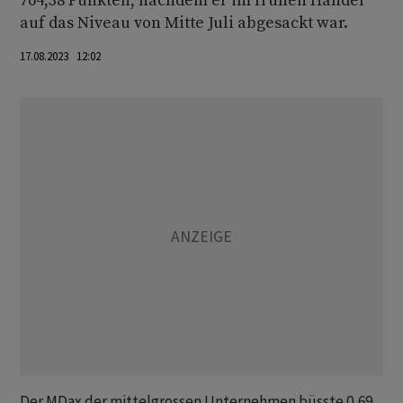
764,38 Punkten, nachdem er im frühen Handel
auf das Niveau von Mitte Juli abgesackt war.
17.08.2023 12:02
Der MDax der mittelgrossen Unternehmen büsste 0,69