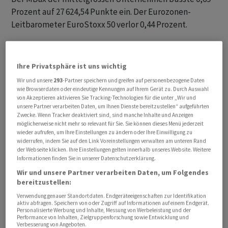
Prozent auf 27 624,54 Punkte ein. Der Eurozonen-
Leitbarometer EuroStoxx 50 verlor 0,44 Prozent.
"Das Protokoll der letzten Fed-Sitzung wird an den
Börsen negativ aufgenommen", stellte Analyst Thomas
Ihre Privatsphäre ist uns wichtig
Altmann von QC Partners fest. "Dabei hat es nicht nur
Wir und unsere
293
-Partner speichern und greifen auf personenbezogene Daten
schlechte Seiten". Zwar betonten die Notenbanker
wie Browserdaten oder eindeutige Kennungen auf Ihrem Gerät zu. Durch Auswahl
von Akzeptieren aktivieren Sie Tracking-Technologien für die unter „Wir und
einmal mehr die Risiken der US-Inflation. Gleichzeitig
unsere Partner verarbeiten Daten, um Ihnen Dienste bereitzustellen“ aufgeführten
hätten sich aber auch einzelne Fed-Mitglieder
Zwecke. Wenn Tracker deaktiviert sind, sind manche Inhalte und Anzeigen
möglicherweise nicht mehr so relevant für Sie. Sie können dieses Menü jederzeit
vorstellen können, die Zinsen bereits bei der
wieder aufrufen, um Ihre Einstellungen zu ändern oder Ihre Einwilligung zu
vergangenen Sitzung im Juli konstant zu halten und
widerrufen, indem Sie auf den Link Voreinstellungen verwalten am unteren Rand
nicht noch weiter anzuheben.
der Webseite klicken. Ihre Einstellungen gelten innerhalb unseres Website. Weitere
Informationen finden Sie in unserer Datenschutzerklärung.
Wir und unsere Partner verarbeiten Daten, um Folgendes
Etwas skeptischer äusserte sich Analyst Christian Henke
bereitzustellen:
vom Handelshaus IG: "Die Tür für weitere Zinsschritte
Verwendung genauer Standortdaten. Endgeräteeigenschaften zur Identifikation
wurde zum Leidwesen der Anleger noch nicht fest
aktiv abfragen. Speichern von oder Zugriff auf Informationen auf einem Endgerät.
Personalisierte Werbung und Inhalte, Messung von Werbeleistung und der
verschlossen." Angesichts der robusten
Performance von Inhalten, Zielgruppenforschung sowie Entwicklung und
Verbesserung von Angeboten.
Konjunkturdaten in den Vereinigten Staaten und des