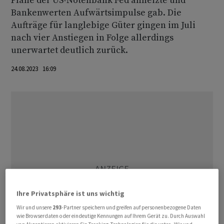
Pläne der US-Notenbank Fed anheizte und
Bankenwerten Aufwärtsimpulse gab. Die
Aufträge für langlebige Güter gingen im Juli
nach vier Anstiegen in Folge allerdings
unerwartet deutlich zurück.
24.08.2023 16:09
Ihre Privatsphäre ist uns wichtig
Wir und unsere
293
-Partner speichern und greifen auf personenbezogene Daten
wie Browserdaten oder eindeutige Kennungen auf Ihrem Gerät zu. Durch Auswahl