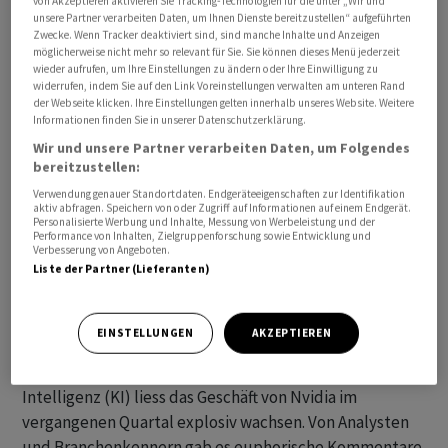
von Akzeptieren aktivieren Sie Tracking-Technologien für die unter „Wir und
unsere Partner verarbeiten Daten, um Ihnen Dienste bereitzustellen“ aufgeführten
Zwecke. Wenn Tracker deaktiviert sind, sind manche Inhalte und Anzeigen
möglicherweise nicht mehr so relevant für Sie. Sie können dieses Menü jederzeit
wieder aufrufen, um Ihre Einstellungen zu ändern oder Ihre Einwilligung zu
Der Dow Jones Industrial legte um 0,53 Prozent auf 34
widerrufen, indem Sie auf den Link Voreinstellungen verwalten am unteren Rand
656,09 Punkte zu. Für den marktbreiten S&P 500 ging es
der Webseite klicken. Ihre Einstellungen gelten innerhalb unseres Website. Weitere
um 0,39 Prozent auf 4453,34 Zähler nach oben, während
Informationen finden Sie in unserer Datenschutzerklärung.
der Nasdaq 100 nur um 0,02 Prozent auf 15 150,70
Wir und unsere Partner verarbeiten Daten, um Folgendes
bereitzustellen:
Punkte zulegte. Zum Handelsstart hatte er noch 0,60
Verwendung genauer Standortdaten. Endgeräteeigenschaften zur Identifikation
Prozent gewonnen und war dabei stark von der Nvidia-
aktiv abfragen. Speichern von oder Zugriff auf Informationen auf einem Endgerät.
Aktie getragen worden.
Personalisierte Werbung und Inhalte, Messung von Werbeleistung und der
Performance von Inhalten, Zielgruppenforschung sowie Entwicklung und
Verbesserung von Angeboten.
Diese hatte kurzzeitig erstmals die Marke von 500 US-
Liste der Partner (Lieferanten)
Dollar übersprungen, bevor Gewinnmitnahmen die
Aktie wieder in den Bereich von 485 Dollar brachten, was
EINSTELLUNGEN
AKZEPTIEREN
immer noch ein Plus von rund 3 Prozent bedeutete. Der
Boom bei Anwendungen auf Basis Künstlicher
Intelligenz (KI) liess das Geschäft von Nvidia im
vergangenen Quartal explosiv wachsen. Von Analysten
und Branchenkennern gab es euphorische Kommentare