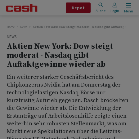
Depot
Suche
Login
Menu
Home
News
Aktien New York: Dow steigt moderat - Nasdaq gibt Auftaktgewinne w
NEWS
Aktien New York: Dow steigt
moderat - Nasdaq gibt
Auftaktgewinne wieder ab
Ein weiterer starker Geschäftsbericht des
Chipkonzerns Nvidia hat am Donnerstag der
technologielastigen Nasdaq-Börse nur
kurzfristig Auftrieb gegeben. Rasch bröckelten
die Gewinne wieder ab. Die Entwicklung der
Erstanträge auf Arbeitslosenhilfe zeigte einen
weiterhin sehr robusten Stellenmarkt, was am
Markt neue Spekulationen über die Leitzins-