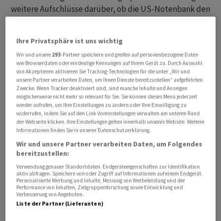
weitere Aufschlüsse darüber, ob die US-Notenbank den
Leitzins doch noch weiter erhöhen wird, um die Inflation
in den Griff zu bekommen. Am Montag brachte bereits
Ihre Privatsphäre ist uns wichtig
ein Fed-Mitglied weiter steigende Zinsen ins Spiel. Laut
Wir und unsere
293
-Partner speichern und greifen auf personenbezogene Daten
Redetext bekräftigte Notenbank-Gouverneurin
wie Browserdaten oder eindeutige Kennungen auf Ihrem Gerät zu. Durch Auswahl
Michelle Bowman bei einer Veranstaltung, dass eine
von Akzeptieren aktivieren Sie Tracking-Technologien für die unter „Wir und
unsere Partner verarbeiten Daten, um Ihnen Dienste bereitzustellen“ aufgeführten
weitere Erhöhung der Leitzinsen wahrscheinlich
Zwecke. Wenn Tracker deaktiviert sind, sind manche Inhalte und Anzeigen
notwendig sei, um die Teuerung wieder auf das von der
möglicherweise nicht mehr so relevant für Sie. Sie können dieses Menü jederzeit
wieder aufrufen, um Ihre Einstellungen zu ändern oder Ihre Einwilligung zu
Fed angestrebte Ziel von zwei Prozent zu drücken.
widerrufen, indem Sie auf den Link Voreinstellungen verwalten am unteren Rand
Zuletzt hatte die Notenbank den Leitzins im Juli um
der Webseite klicken. Ihre Einstellungen gelten innerhalb unseres Website. Weitere
Informationen finden Sie in unserer Datenschutzerklärung.
0,25 Prozentpunkte angehoben, die weitere Zinspolitik
allerdings offen gelassen.
Wir und unsere Partner verarbeiten Daten, um Folgendes
bereitzustellen:
Verwendung genauer Standortdaten. Endgeräteeigenschaften zur Identifikation
aktiv abfragen. Speichern von oder Zugriff auf Informationen auf einem Endgerät.
Personalisierte Werbung und Inhalte, Messung von Werbeleistung und der
Performance von Inhalten, Zielgruppenforschung sowie Entwicklung und
Verbesserung von Angeboten.
Liste der Partner (Lieferanten)