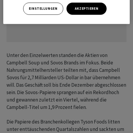
EINSTELLUNGEN
AKZEPTIEREN
Unter den Einzelwerten standen die Aktien von
Campbell Soup und Sovos Brands im Fokus. Beide
Nahrungsmittelhersteller teilten mit, dass Campbell
Sovos für 2,7 Milliarden US-Dollar in bar übernehmen
will. Das Geschäft soll bis Ende Dezember abgeschlossen
sein. Die Sovos-Papiere sprangen auf ein Rekordhoch
und gewannen zuletzt ein Viertel, während die
Campbell-Titel um 1,9 Prozent fielen.
Die Papiere des Branchenkollegen Tyson Foods litten
unter enttäuschenden Quartalszahlen und sackten um