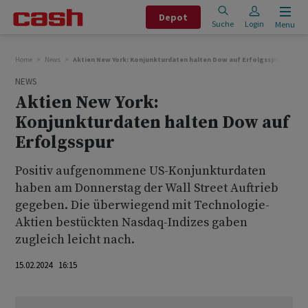
Depot
Suche
Login
Menu
Home
News
Aktien New York: Konjunkturdaten halten Dow auf Erfolgsspur
NEWS
Aktien New York:
Konjunkturdaten halten Dow auf
Erfolgsspur
Positiv aufgenommene US-Konjunkturdaten
haben am Donnerstag der Wall Street Auftrieb
gegeben. Die überwiegend mit Technologie-
Aktien bestückten Nasdaq-Indizes gaben
zugleich leicht nach.
15.02.2024 16:15