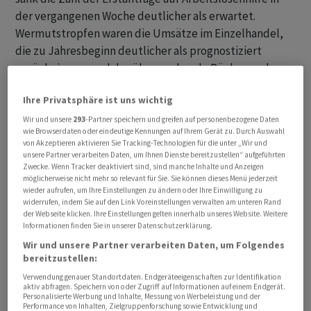
der vergangenen Woche deutlicher als erwartet.
Wermutstropfen waren die Umsätze im Einzelhandel,
die zu Jahresbeginn deutlicher als prognostiziert
zurückgingen, und der überraschende Rückgang der
Industrieproduktion im Januar.
Ihre Privatsphäre ist uns wichtig
Der bekannteste Wall-Street-Index Dow Jones
Wir und unsere
293
-Partner speichern und greifen auf personenbezogene Daten
wie Browserdaten oder eindeutige Kennungen auf Ihrem Gerät zu. Durch Auswahl
Industrial legte im frühen Handel um 0,47 Prozent auf
von Akzeptieren aktivieren Sie Tracking-Technologien für die unter „Wir und
38 605,45 Punkte zu. Der marktbreite S&P 500 gewann
unsere Partner verarbeiten Daten, um Ihnen Dienste bereitzustellen“ aufgeführten
Zwecke. Wenn Tracker deaktiviert sind, sind manche Inhalte und Anzeigen
0,24 Prozent auf 5012,28 Punkte, während der Nasdaq
möglicherweise nicht mehr so relevant für Sie. Sie können dieses Menü jederzeit
100 um 0,18 Prozent auf 17 775,30 Punkte nachgab.
wieder aufrufen, um Ihre Einstellungen zu ändern oder Ihre Einwilligung zu
widerrufen, indem Sie auf den Link Voreinstellungen verwalten am unteren Rand
der Webseite klicken. Ihre Einstellungen gelten innerhalb unseres Website. Weitere
Damit blieben die Indizes dicht unter ihren jüngst
Informationen finden Sie in unserer Datenschutzerklärung.
erreichten Rekordhochs. Von diesen waren sie etwas
Wir und unsere Partner verarbeiten Daten, um Folgendes
zurückgefallen, nachdem die am Dienstag
bereitzustellen:
veröffentlichten Inflationsdaten der Hoffnung auf schon
Verwendung genauer Standortdaten. Endgeräteeigenschaften zur Identifikation
aktiv abfragen. Speichern von oder Zugriff auf Informationen auf einem Endgerät.
baldige Leitzinssenkungen einen Strich durch die
Personalisierte Werbung und Inhalte, Messung von Werbeleistung und der
Performance von Inhalten, Zielgruppenforschung sowie Entwicklung und
Rechnung gemacht hatten.