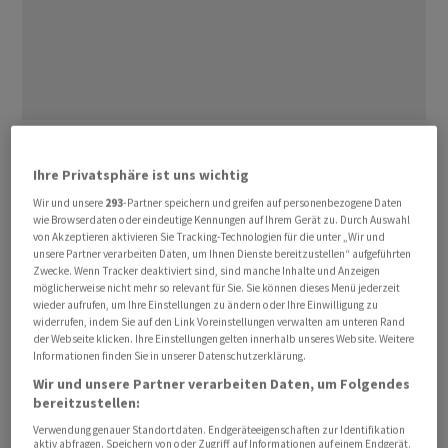
Ansonsten richtet sich das Interesse der Anleger bereits
auf das anstehende alljährliche Notenbanker-Treffen,
Ihre Privatsphäre ist uns wichtig
das von Donnerstag bis Samstag in Jackson Hole
Wir und unsere
293
-Partner speichern und greifen auf personenbezogene Daten
(Wyoming) stattfindet. Nach Veröffentlichung des US-
wie Browserdaten oder eindeutige Kennungen auf Ihrem Gerät zu. Durch Auswahl
von Akzeptieren aktivieren Sie Tracking-Technologien für die unter „Wir und
Notenbankprotokolls in der vergangenen Woche
unsere Partner verarbeiten Daten, um Ihnen Dienste bereitzustellen“ aufgeführten
werden nun konkretere Hinweise darauf erhofft, ob sich
Zwecke. Wenn Tracker deaktiviert sind, sind manche Inhalte und Anzeigen
möglicherweise nicht mehr so relevant für Sie. Sie können dieses Menü jederzeit
die US-Notenbank Fed doch noch in der Pflicht sieht,
wieder aufrufen, um Ihre Einstellungen zu ändern oder Ihre Einwilligung zu
die Leitzinsen weiter anzuheben.
widerrufen, indem Sie auf den Link Voreinstellungen verwalten am unteren Rand
der Webseite klicken. Ihre Einstellungen gelten innerhalb unseres Website. Weitere
Informationen finden Sie in unserer Datenschutzerklärung.
Der Dow verlor 0,51 Prozent auf 34 288,83 Punkte. Der
Wir und unsere Partner verarbeiten Daten, um Folgendes
marktbreite S&P 500 sank um 0,28 Prozent auf 4387,55
bereitzustellen:
Zähler. Der überwiegend mit Technologiewerten
Verwendung genauer Standortdaten. Endgeräteeigenschaften zur Identifikation
bestückte Nasdaq 100 büsste 0,19 Prozent auf 14 908,96
aktiv abfragen. Speichern von oder Zugriff auf Informationen auf einem Endgerät.