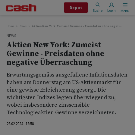
Depot
Suche
Login
Menu
Home
News
Aktien New York: Zumeist Gewinne - Preisdaten ohne negative Überra
NEWS
Aktien New York: Zumeist
Gewinne - Preisdaten ohne
negative Überraschung
Erwartungsgemäss ausgefallene Inflationsdaten
haben am Donnerstag am US-Aktienmarkt für
eine gewisse Erleichterung gesorgt. Die
wichtigsten Indizes legten überwiegend zu,
wobei insbesondere zinssensible
Technologieaktien Gewinne verzeichneten.
29.02.2024 19:58