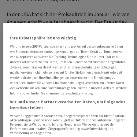
In den USA hat sich der Preisauftrieb im Januar - wie von
Anlegern erhofft - weiter abgeschwächt. Der Preisindex
PCE stieg zum entsprechenden Vorjahresmonat um 2,4
Prozent. Im Dezember waren es noch 2,6 Prozent
Ihre Privatsphäre ist uns wichtig
gewesen. Die Kernrate (ohne Energie- und
Wir und unsere
293
-Partner speichern und greifen auf personenbezogene Daten
Nahrungsmittel) sank von 2,9 Prozent im Vormonat auf
wie Browserdaten oder eindeutige Kennungen auf Ihrem Gerät zu. Durch Auswahl
von Akzeptieren aktivieren Sie Tracking-Technologien für die unter „Wir und
2,8 Prozent. Der PCE-Index ist das bevorzugte Preismass
unsere Partner verarbeiten Daten, um Ihnen Dienste bereitzustellen“ aufgeführten
der US-Notenbank Fed. Die Preisentwicklung war von
Zwecke. Wenn Tracker deaktiviert sind, sind manche Inhalte und Anzeigen
möglicherweise nicht mehr so relevant für Sie. Sie können dieses Menü jederzeit
Ökonomen so erwartet worden.
wieder aufrufen, um Ihre Einstellungen zu ändern oder Ihre Einwilligung zu
widerrufen, indem Sie auf den Link Voreinstellungen verwalten am unteren Rand
der Webseite klicken. Ihre Einstellungen gelten innerhalb unseres Website. Weitere
Ansonsten bestimmte die laufende Berichtssaison das
Informationen finden Sie in unserer Datenschutzerklärung.
Nachrichtengeschehen. Bei dem Softwarekonzern
Wir und unsere Partner verarbeiten Daten, um Folgendes
Salesforce wog die übertroffene Gewinnprognose im
bereitzustellen:
vergangenen Quartal schwerer als ein enttäuschender
Verwendung genauer Standortdaten. Endgeräteeigenschaften zur Identifikation
Umsatzausblick. Damit stiegen die Papiere im Dow um
aktiv abfragen. Speichern von oder Zugriff auf Informationen auf einem Endgerät.
Personalisierte Werbung und Inhalte, Messung von Werbeleistung und der
1,9 Prozent.
Performance von Inhalten, Zielgruppenforschung sowie Entwicklung und
Verbesserung von Angeboten.