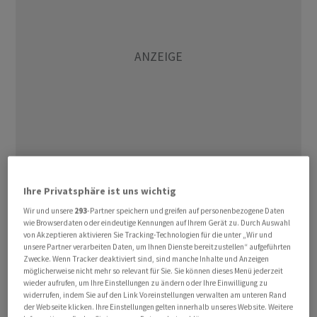
Das am Mittwochabend veröffentlichte Protokoll der
Ihre Privatsphäre ist uns wichtig
US-Notenbank Fed hatte gezeigt, dass die Mehrheit
Wir und unsere
293
-Partner speichern und greifen auf personenbezogene Daten
der FOMC-Mitglieder mindestens einen oder gar zwei
wie Browserdaten oder eindeutige Kennungen auf Ihrem Gerät zu. Durch Auswahl
von Akzeptieren aktivieren Sie Tracking-Technologien für die unter „Wir und
weitere Zinsschritte befürwortet. Für die Anleger sei
unsere Partner verarbeiten Daten, um Ihnen Dienste bereitzustellen“ aufgeführten
das eine bittere Pille, meinte ein Börsenkommentator.
Zwecke. Wenn Tracker deaktiviert sind, sind manche Inhalte und Anzeigen
möglicherweise nicht mehr so relevant für Sie. Sie können dieses Menü jederzeit
In den Fokus rückte zudem der am Freitag anstehende
wieder aufrufen, um Ihre Einstellungen zu ändern oder Ihre Einwilligung zu
US-Arbeitsmarktbericht. Der als Indikator für die
widerrufen, indem Sie auf den Link Voreinstellungen verwalten am unteren Rand
der Webseite klicken. Ihre Einstellungen gelten innerhalb unseres Website. Weitere
Zahlen geltende ADP-Bericht zeigte am Donnerstag