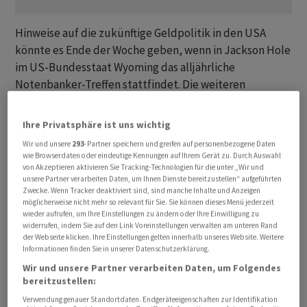
Hinweise auf die zukünftige Geldpolitik in den USA
könnte es Ende der Woche geben, wenn in Jackson Hole
im US-Bundesstaat Wyoming das alljährliche
Notenbanker-Treffen stattfindet. Die weiteren
Aussichten für die Aktienmärkte werden aber eher
zurückhaltend eingeschätzt, zumal die
Ihre Privatsphäre ist uns wichtig
grundsätzlichen Sorgen vor einer stärker
Wir und unsere
293
-Partner speichern und greifen auf personenbezogene Daten
schwächelnden Konjunktur in China nicht entschärft
wie Browserdaten oder eindeutige Kennungen auf Ihrem Gerät zu. Durch Auswahl
von Akzeptieren aktivieren Sie Tracking-Technologien für die unter „Wir und
werden konnten. Zwar hatte die chinesische
unsere Partner verarbeiten Daten, um Ihnen Dienste bereitzustellen“ aufgeführten
Zentralbank einen ihrer Referenzzinssätze gesenkt,
Zwecke. Wenn Tracker deaktiviert sind, sind manche Inhalte und Anzeigen
damit aber enttäuscht, weil der Schritt die
möglicherweise nicht mehr so relevant für Sie. Sie können dieses Menü jederzeit
wieder aufrufen, um Ihre Einstellungen zu ändern oder Ihre Einwilligung zu
Erwartungen verfehlte. China leidet unter einer
widerrufen, indem Sie auf den Link Voreinstellungen verwalten am unteren Rand
schweren Immobilienkrise.
der Webseite klicken. Ihre Einstellungen gelten innerhalb unseres Website. Weitere
Informationen finden Sie in unserer Datenschutzerklärung.
Wir und unsere Partner verarbeiten Daten, um Folgendes
Der Swiss Market Index (SMI) schloss zu Wochenbeginn
bereitzustellen:
0,09 Prozent höher auf 10'848,34 Punkten. Der SLI, in
Verwendung genauer Standortdaten. Endgeräteeigenschaften zur Identifikation
dem die 30 wichtigsten Aktien enthalten sind, rückte