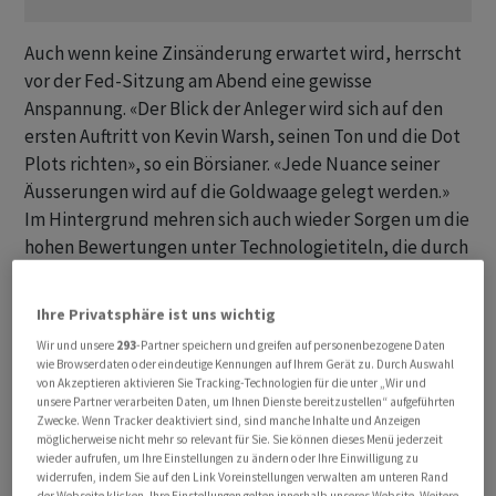
Auch wenn keine Zinsänderung erwartet wird, herrscht
vor der Fed-Sitzung am Abend eine gewisse
Anspannung. «Der Blick der Anleger wird sich auf den
ersten Auftritt von Kevin Warsh, seinen Ton und die Dot
Plots richten», so ein Börsianer. «Jede Nuance seiner
Äusserungen wird auf die Goldwaage gelegt werden.»
Im Hintergrund mehren sich auch wieder Sorgen um die
hohen Bewertungen unter Technologietiteln, die durch
den massiven Kursanstieg von SpaceX weitere Nahrung
erhalten. «Viele fragen sich, wie ein Unternehmen, das
Ihre Privatsphäre ist uns wichtig
Verluste schreibt, eine so hohe Bewertung haben kann -
Wir und unsere
293
-Partner speichern und greifen auf personenbezogene Daten
und wie lange das noch weitergeht», heisst es unter
wie Browserdaten oder eindeutige Kennungen auf Ihrem Gerät zu. Durch Auswahl
Händlern.
von Akzeptieren aktivieren Sie Tracking-Technologien für die unter „Wir und
unsere Partner verarbeiten Daten, um Ihnen Dienste bereitzustellen“ aufgeführten
Zwecke. Wenn Tracker deaktiviert sind, sind manche Inhalte und Anzeigen
Der Leitindex SMI zeigt sich gegen 10.50 Uhr
möglicherweise nicht mehr so relevant für Sie. Sie können dieses Menü jederzeit
wieder aufrufen, um Ihre Einstellungen zu ändern oder Ihre Einwilligung zu
unverändert bei 13'761,44 Punkten. Der SMIM der
widerrufen, indem Sie auf den Link Voreinstellungen verwalten am unteren Rand
mittelgrossen Werte gewinnt derweil 0,42 Prozent auf
der Webseite klicken. Ihre Einstellungen gelten innerhalb unseres Website. Weitere