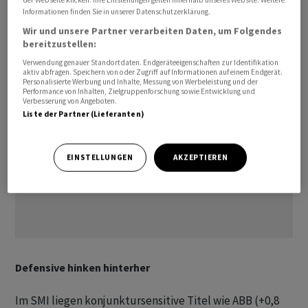
Informationen finden Sie in unserer Datenschutzerklärung.
3077,00 Punkte, und der breite SPI liegt mit 0,09
Wir und unsere Partner verarbeiten Daten, um Folgendes
Prozent auf 19'413,79 Zähler ebenfalls leicht im Plus.
bereitzustellen:
Verwendung genauer Standortdaten. Endgeräteeigenschaften zur Identifikation
aktiv abfragen. Speichern von oder Zugriff auf Informationen auf einem Endgerät.
Personalisierte Werbung und Inhalte, Messung von Werbeleistung und der
Performance von Inhalten, Zielgruppenforschung sowie Entwicklung und
Verbesserung von Angeboten.
Liste der Partner (Lieferanten)
EINSTELLUNGEN
AKZEPTIEREN
Defensive hinken hinterher
Im SMI liegen konjunktursensitive Titel wie ABB (+0,8