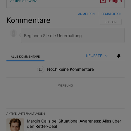
Aktien Schweiz
Folgen
ANMELDEN
|
REGISTRIEREN
Kommentare
FOLGE DIESER U
FOLGEN
NEUESTE
ALLE KOMMENTARE
Alle Kommentare
Noch keine Kommentare
WERBUNG
AKTIVE UNTERHALTUNGEN
Das Folgende ist eine Liste der am meisten kommentierten Artikel
Ein Trendartikel mit dem Titel "Margin Calls bei Situational Awar
Margin Calls bei Situational Awareness: Alles über
den Retter-Deal