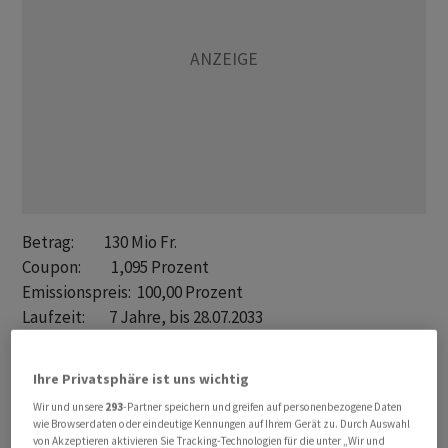
Betrag:          130 Mio Fr.

Coupon:          1,095 Prozent

Emissionspreis:  100,00 Prozent

Laufzeit:        7 Jahre, bis 28.07.2033

Liberierung:     28.07.2026

Spread (MS):     +68 BP

Ihre Privatsphäre ist uns wichtig
Spread (Govt.):  +86 BP

Wir und unsere
293
-Partner speichern und greifen auf personenbezogene Daten
YTM:             1,095 Prozent

wie Browserdaten oder eindeutige Kennungen auf Ihrem Gerät zu. Durch Auswahl
ISIN:            CH1580409147          

von Akzeptieren aktivieren Sie Tracking-Technologien für die unter „Wir und