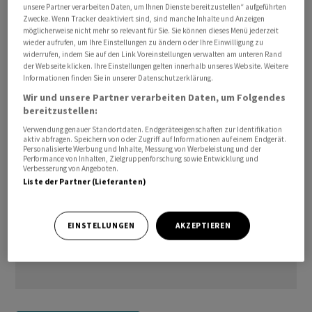
unsere Partner verarbeiten Daten, um Ihnen Dienste bereitzustellen“ aufgeführten
Rating:          A3/A/A- (Moody's/S&P/Fitch)

Zwecke. Wenn Tracker deaktiviert sind, sind manche Inhalte und Anzeigen
möglicherweise nicht mehr so relevant für Sie. Sie können dieses Menü jederzeit
wieder aufrufen, um Ihre Einstellungen zu ändern oder Ihre Einwilligung zu
cf/
widerrufen, indem Sie auf den Link Voreinstellungen verwalten am unteren Rand
der Webseite klicken. Ihre Einstellungen gelten innerhalb unseres Website. Weitere
Informationen finden Sie in unserer Datenschutzerklärung.
(AWP)
Wir und unsere Partner verarbeiten Daten, um Folgendes
bereitzustellen:
Verwendung genauer Standortdaten. Endgeräteeigenschaften zur Identifikation
aktiv abfragen. Speichern von oder Zugriff auf Informationen auf einem Endgerät.
Personalisierte Werbung und Inhalte, Messung von Werbeleistung und der
Performance von Inhalten, Zielgruppenforschung sowie Entwicklung und
Verbesserung von Angeboten.
Liste der Partner (Lieferanten)
EINSTELLUNGEN
AKZEPTIEREN