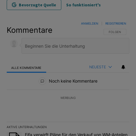
Bevorzugte Quelle
So funktioniert's
ANMELDEN
|
REGISTRIEREN
Kommentare
FOLGE DIESER U
FOLGEN
NEUESTE
ALLE KOMMENTARE
Alle Kommentare
Noch keine Kommentare
WERBUNG
AKTIVE UNTERHALTUNGEN
Das Folgende ist eine Liste der am meisten kommentierten Artikel
Ein Trendartikel mit dem Titel "Fifa verwirft Pläne für den Verk
Fifa verwirft Pläne für den Verkauf von WM-Anteilen