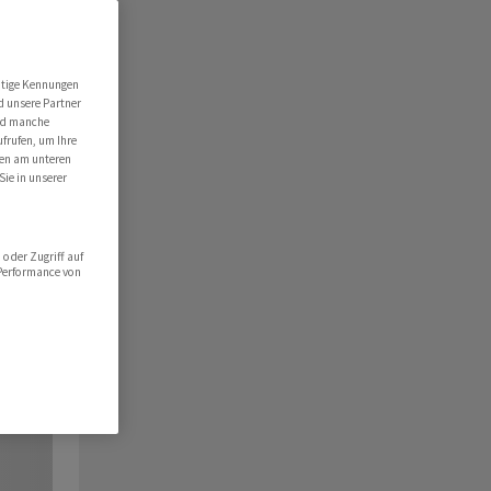
utige Kennungen
d unsere Partner
ind manche
ufrufen, um Ihre
ten am unteren
Sie in unserer
oder Zugriff auf
 Performance von