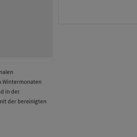
onalen
en Wintermonaten
d in der
mit der bereinigten