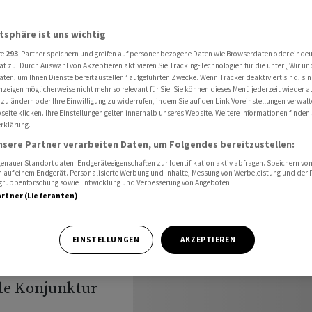
sierung setzt sich fort
atsphäre ist uns wichtig
re
293
-Partner speichern und greifen auf personenbezogene Daten wie Browserdaten oder einde
steigt im
ät zu. Durch Auswahl von Akzeptieren aktivieren Sie Tracking-Technologien für die unter „Wir un
aten, um Ihnen Dienste bereitzustellen“ aufgeführten Zwecke. Wenn Tracker deaktiviert sind, s
nzeigen möglicherweise nicht mehr so relevant für Sie. Sie können dieses Menü jederzeit wieder a
ierung
 zu ändern oder Ihre Einwilligung zu widerrufen, indem Sie auf den Link Voreinstellungen verwal
eite klicken. Ihre Einstellungen gelten innerhalb unseres Website. Weitere Informationen finden 
rklärung.
nsere Partner verarbeiten Daten, um Folgendes bereitzustellen:
nauer Standortdaten. Endgeräteeigenschaften zur Identifikation aktiv abfragen. Speichern von 
 auf einem Endgerät. Personalisierte Werbung und Inhalte, Messung von Werbeleistung und der
elgruppenforschung sowie Entwicklung und Verbesserung von Angeboten.
artner (Lieferanten)
hweiz ist im
EINSTELLUNGEN
AKZEPTIEREN
 saisonale
de Konjunktur