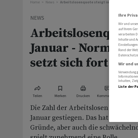
Home
News
Arbeitslosenquote steigt im Januar - Normali
Ihre Priv
NEWS
Wir und unse
Arbeitslosenquote 
auf Ihrem Ger
verarbeiten D
Inhalte und A
Januar - Normalis
Einstellungen
Rand der Webs
Datenschutze
setzt sich fort
Wir und u
Verwendung ge
Informationen
Inhalten, Zi
Liste der P
Teilen
Merken
Drucken
Kommentare
Die Zahl der Arbeitslosen in der Sc
Januar gestiegen. Das hat vor allem
Gründe, aber auch die schwächeln
spielt zunehmend eine Rolle.