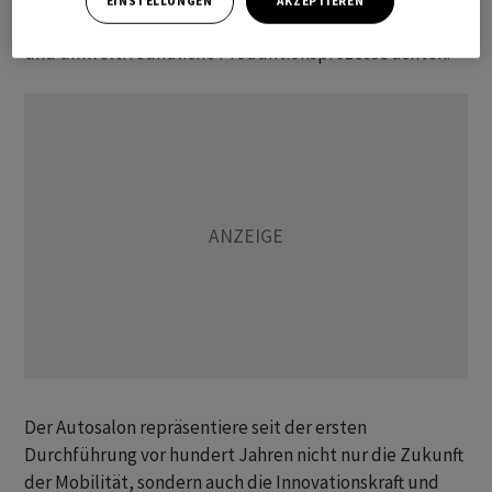
EINSTELLUNGEN
AKZEPTIEREN
sondern auch auf nachhaltige Materialien, Recycling
und umweltfreundliche Produktionsprozesse achten.
Der Autosalon repräsentiere seit der ersten
Durchführung vor hundert Jahren nicht nur die Zukunft
der Mobilität, sondern auch die Innovationskraft und