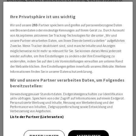
Technologischer Fortschritt müsse Hand in Hand mit
Ihre Privatsphäre ist uns wichtig
Umweltbewusstsein gehen, sagte Rösti, der den Gästen
Wir und unsere
293
-Partner speichern und greifen auf personenbezogene Daten
verriet, dass sein erstes Auto ein oranger Opel Kadett
wie Browserdaten oder eindeutige Kennungen auf Ihrem Gerät zu. Durch Auswahl
von Akzeptieren aktivieren Sie Tracking-Technologien für die unter „Wir und
gewesen sei - kein besonders schönes oder schnelles
unsere Partner verarbeiten Daten, um Ihnen Dienste bereitzustellen“ aufgeführten
Auto, aber die Erfüllung eines Traums. In seiner rund
Zwecke. Wenn Tracker deaktiviert sind, sind manche Inhalte und Anzeigen
100-jährigen Geschichte sei der Autosalon immer ein
möglicherweise nicht mehr so relevant für Sie. Sie können dieses Menü jederzeit
wieder aufrufen, um Ihre Einstellungen zu ändern oder Ihre Einwilligung zu
Schaufenster für die Vielfalt der Mobilität gewesen,
widerrufen, indem Sie auf den Link Voreinstellungen verwalten am unteren Rand
angefangen von Elektrofahrzeugen über
der Webseite klicken. Ihre Einstellungen gelten innerhalb unseres Website. Weitere
Informationen finden Sie in unserer Datenschutzerklärung.
Wasserstoffautos bis hin zu modernen Hybridantrieben.
Wir und unsere Partner verarbeiten Daten, um Folgendes
bereitzustellen:
Der Autosalon sei aber nicht nur eine Plattform für
Verwendung genauer Standortdaten. Endgeräteeigenschaften zur Identifikation
faszinierende Fahrzeuge, sondern auch eine Bühne für
aktiv abfragen. Speichern von oder Zugriff auf Informationen auf einem Endgerät.
Personalisierte Werbung und Inhalte, Messung von Werbeleistung und der
technologische Innovationen, sagte der
Performance von Inhalten, Zielgruppenforschung sowie Entwicklung und
Verbesserung von Angeboten.
Umweltminister. Die Schweiz fördere die Vielfalt der
Liste der Partner (Lieferanten)
Antriebe aktiv und ermutige die Automobilindustrie,
nachhaltige Lösungen zu entwickeln. Die Hersteller
sollten nicht nur auf leistungsstarke Fahrzeuge setzen,