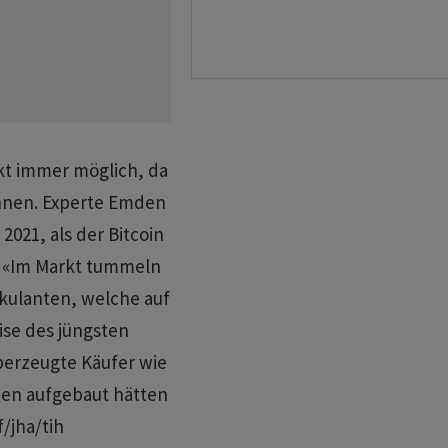
kt immer möglich, da
nnen. Experte Emden
021, als der Bitcoin
. «Im Markt tummeln
ekulanten, welche auf
ise des jüngsten
berzeugte Käufer wie
onen aufgebaut hätten
/jha/tih