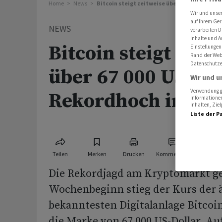
Home
News
Bitcoin steigt zeitweise über 67 000 US-Dolla
Wir und unse
auf Ihrem Ger
NEWS
verarbeiten D
Inhalte und A
Bitcoin steigt zeit
Einstellungen
Rand der Webs
Datenschutze
über 67 000 US-Dol
Wir und u
Verwendung ge
Rekordhoch in Sic
Informationen
Inhalten, Zi
Liste der P
Teilen
Merken
Drucken
Kommentare
Die Rekordjagd am Kryptomarkt ge
Wochenbeginn stieg der Kurs der 
bekanntesten Digitalanlage Bitcoi
die Marke von 67 000 US-Dollar. Au