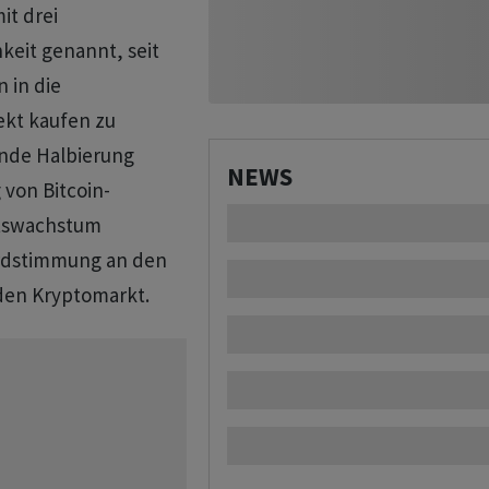
it drei
keit genannt, seit
 in die
ekt kaufen zu
nde Halbierung
NEWS
 von Bitcoin-
otswachstum
kordstimmung an den
 den Kryptomarkt.