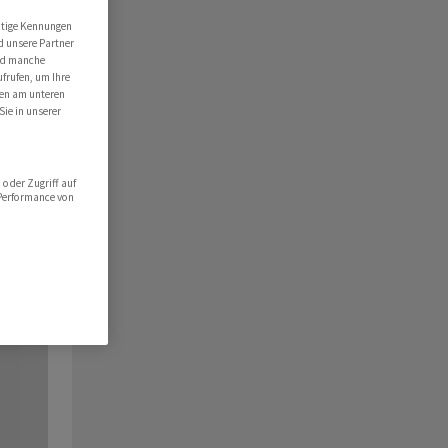
utige Kennungen
d unsere Partner
ind manche
ufrufen, um Ihre
ten am unteren
Sie in unserer
oder Zugriff auf
 Performance von