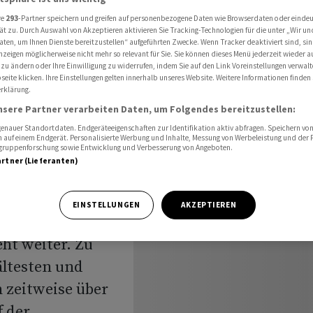
r - Rekordhoch in Sichtweite
re
293
-Partner speichern und greifen auf personenbezogene Daten wie Browserdaten oder einde
ät zu. Durch Auswahl von Akzeptieren aktivieren Sie Tracking-Technologien für die unter „Wir un
aten, um Ihnen Dienste bereitzustellen“ aufgeführten Zwecke. Wenn Tracker deaktiviert sind, s
nzeigen möglicherweise nicht mehr so relevant für Sie. Sie können dieses Menü jederzeit wieder a
weise
 zu ändern oder Ihre Einwilligung zu widerrufen, indem Sie auf den Link Voreinstellungen verwal
eite klicken. Ihre Einstellungen gelten innerhalb unseres Website. Weitere Informationen finden 
rklärung.
lar -
nsere Partner verarbeiten Daten, um Folgendes bereitzustellen:
nauer Standortdaten. Endgeräteeigenschaften zur Identifikation aktiv abfragen. Speichern von 
htweite
 auf einem Endgerät. Personalisierte Werbung und Inhalte, Messung von Werbeleistung und der
elgruppenforschung sowie Entwicklung und Verbesserung von Angeboten.
artner (Lieferanten)
EINSTELLUNGEN
AKZEPTIEREN
ht weiter. Zu
ältesten und
n zeitweise über
f der