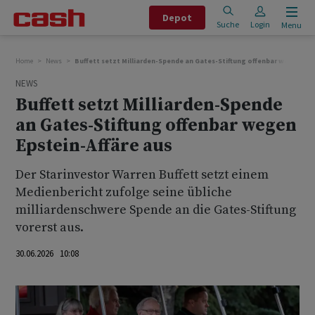
Depot
Suche
Login
Menu
Home
News
Buffett setzt Milliarden-Spende an Gates-Stiftung offenbar wegen Eps
NEWS
Buffett setzt Milliarden-Spende
an Gates-Stiftung offenbar wegen
Epstein-Affäre aus
Der Starinvestor Warren Buffett setzt einem
Medienbericht zufolge seine übliche
milliardenschwere Spende ‌an ⁠die Gates-Stiftung
vorerst aus.
30.06.2026 10:08