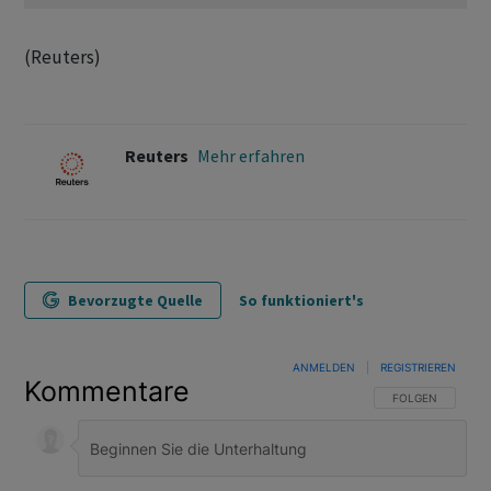
(Reuters)
Reuters
Mehr erfahren
Bevorzugte Quelle
So funktioniert's
ANMELDEN
|
REGISTRIEREN
Kommentare
FOLGE DIESER U
FOLGEN