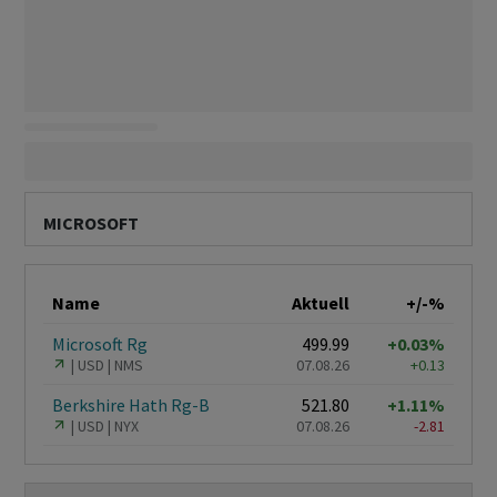
MICROSOFT
Name
Aktuell
+/-%
Microsoft Rg
499.99
+0.03%
USD
NMS
07.08.26
+0.13
Berkshire Hath Rg-B
521.80
+1.11%
USD
NYX
07.08.26
-2.81