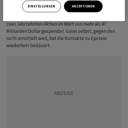
Sommer erwartet werden. Der ‌95-jährige Buffett,
EINSTELLUNGEN
AKZEPTIEREN
langjähriger Chef der Investmentgesellschaft
Berkshire
Hathaway
, hat der Gates-Stiftung in den vergangenen
zwei Jahrzehnten ​Aktien ​im Wert von mehr ⁠als 47
Milliarden Dollar ​gespendet. Gates selbst, gegen ⁠den
nicht ermittelt wird, hat die ‌Kontakte zu Epstein
wiederholt bedauert.