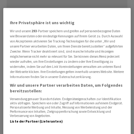
Ihre Privatsphäre ist uns wichtig
Wir und unsere
293
-Partner speichern und greifen auf personenbezogene Daten
wie Browserdaten oder eindeutige Kennungen auf Ihrem Gerät zu. Durch Auswahl
von Akzeptieren aktivieren Sie Tracking-Technologien für die unter „Wir und
Buffett wolle ⁠die Ergebnisse einer Untersuchung der
unsere Partner verarbeiten Daten, um Ihnen Dienste bereitzustellen“ aufgeführten
Zwecke. Wenn Tracker deaktiviert sind, sind manche Inhalte und Anzeigen
Stiftung zu ihren Verbindungen zum verstorbenen
möglicherweise nicht mehr so relevant für Sie. Sie können dieses Menü jederzeit
‌Sexualstraftäter Jeffrey Epstein abwarten, berichtete
wieder aufrufen, um Ihre Einstellungen zu ändern oder Ihre Einwilligung zu
widerrufen, indem Sie auf den Link Voreinstellungen verwalten am unteren Rand
‌das «Wall Street Journal» ​unter Berufung auf mit den
der Webseite klicken. Ihre Einstellungen gelten innerhalb unseres Website. Weitere
Plänen vertraute Personen. Buffett verschiebe seine
Informationen finden Sie in unserer Datenschutzerklärung.
Entscheidung über die Spende auf einen späteren
Wir und unsere Partner verarbeiten Daten, um Folgendes
bereitzustellen:
Zeitpunkt im Jahr.
Verwendung genauer Standortdaten. Endgeräteeigenschaften zur Identifikation
aktiv abfragen. Speichern von oder Zugriff auf Informationen auf einem Endgerät.
Die Stiftung ‌von
Microsoft
-Gründer Bill Gates ist wegen
Personalisierte Werbung und Inhalte, Messung von Werbeleistung und der
Performance von Inhalten, Zielgruppenforschung sowie Entwicklung und
seiner Kontakten zu Epstein in die Kritik geraten. Der
Verbesserung von Angeboten.
Chef ​der Stiftung, Mark Suzman, hatte ​eine externe
Liste der Partner (Lieferanten)
Untersuchung in Auftrag ​gegeben, deren Ergebnisse im