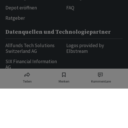
Depot eröffnen
FAQ
Ratgeber
Datenquellen und Technologiepartner
Allfunds Tech Solutions
Logos provided by
Switzerland AG
Elbstream
SIX Financial Information
AG
Teilen
Merken
Kommentare
Ringier AG | Ringier Medien Schweiz
16
weitere Publikationen