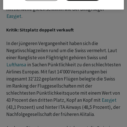
müssen, um seine Plätze zu bekommen. Swiss sei
mittlerweile gleich schlimm wie der Billigflieger
Easyjet
.
Kritik: Sitzplatz doppelt verkauft
In der jüngeren Vergangenheit haben sich die
Negativschlagzeilen rund um die Swiss vermehrt. Laut
einer Rangliste von Flightright gehören Swiss und
Lufthansa
in Sachen Pünktlichkeit zu den schlechtesten
Airlines Europas. Mit fast 14'000 Verspätungen bei
insgesamt 32'222 geplanten Flügen belegte die Swiss
im Ranking der Fluggesellschaften mit der
schlechtesten Pünktlichkeitsquote mit einem Wert von
43 Prozent den dritten Platz, Kopf an Kopf mit
Easyjet
(43,1 Prozent) und hinter ITA Airways (48,5 Prozent), der
Nachfolgegesellschaft der früheren Alitalia.