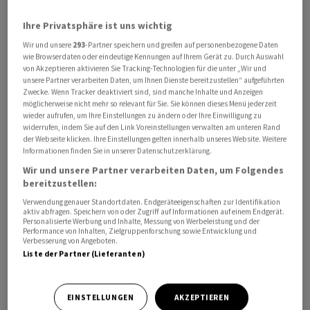
Babin schildert ferner einen Fall seiner Frau: Sie sei drei
Ihre Privatsphäre ist uns wichtig
Stunden vor ihrem geplanten Abflug über die
Wir und unsere
293
-Partner speichern und greifen auf personenbezogene Daten
Stornierung des Flugs benachrichtigt worden. Erst am
wie Browserdaten oder eindeutige Kennungen auf Ihrem Gerät zu. Durch Auswahl
von Akzeptieren aktivieren Sie Tracking-Technologien für die unter „Wir und
nächsten Tag habe es eine Möglichkeit gegeben, nach
unsere Partner verarbeiten Daten, um Ihnen Dienste bereitzustellen“ aufgeführten
Genf zu fliegen.
Zwecke. Wenn Tracker deaktiviert sind, sind manche Inhalte und Anzeigen
möglicherweise nicht mehr so relevant für Sie. Sie können dieses Menü jederzeit
wieder aufrufen, um Ihre Einstellungen zu ändern oder Ihre Einwilligung zu
Zwar habe die Callcenter-Agentin der Swiss auf die
widerrufen, indem Sie auf den Link Voreinstellungen verwalten am unteren Rand
der Webseite klicken. Ihre Einstellungen gelten innerhalb unseres Website. Weitere
Möglichkeit hingewiesen, via Website eine
Informationen finden Sie in unserer Datenschutzerklärung.
Entschädigung einzufordern. Diese Entschädigung
Wir und unsere Partner verarbeiten Daten, um Folgendes
jedoch beinhalte nicht den Arbeitstag, den seine Frau
bereitzustellen:
durch die Stornierung des Flugs verloren habe. «Eine
Verwendung genauer Standortdaten. Endgeräteeigenschaften zur Identifikation
totale Schande für die Fluggesellschaft», ärgert sich
aktiv abfragen. Speichern von oder Zugriff auf Informationen auf einem Endgerät.
Personalisierte Werbung und Inhalte, Messung von Werbeleistung und der
Babin.
Performance von Inhalten, Zielgruppenforschung sowie Entwicklung und
Verbesserung von Angeboten.
Liste der Partner (Lieferanten)
Zudem sei er in den vergangenen sechs Monaten trotz
langfristiger Vorausbuchung auf die Warteliste gesetzt
worden. Er habe mit einem Medienskandal drohen
EINSTELLUNGEN
AKZEPTIEREN