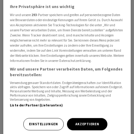
Ihre Privatsphäre ist uns wichtig
Wir und unsere
293
-Partner speichern und greifen auf personenbezogene Daten
wie Browserdaten oder eindeutige Kennungen auf Ihrem Gerät zu. Durch Auswahl
von Akzeptieren aktivieren Sie Tracking-Technologien für die unter „Wir und
unsere Partner verarbeiten Daten, um Ihnen Dienste bereitzustellen“ aufgeführten
Die Impulse aus dem Marktplatz-Geschäft sind für
Zwecke. Wenn Tracker deaktiviert sind, sind manche Inhalte und Anzeigen
möglicherweise nicht mehr so relevant für Sie. Sie können dieses Menü jederzeit
Ceconomy auch deshalb wichtig, weil das eigene Online-
wieder aufrufen, um Ihre Einstellungen zu ändern oder Ihre Einwilligung zu
Geschäft nach dem Corona-Boom schwächelt. Der
widerrufen, indem Sie auf den Link Voreinstellungen verwalten am unteren Rand
der Webseite klicken. Ihre Einstellungen gelten innerhalb unseres Website. Weitere
Online-Umsatz lag im dritten Quartal mit 947 Millionen
Informationen finden Sie in unserer Datenschutzerklärung.
Euro gut 11 Prozent unter dem Vorjahresniveau.
Wir und unsere Partner verarbeiten Daten, um Folgendes
Dagegen konnte Ceconomy die Umsätze in seinen
bereitzustellen:
stationären Geschäften in Deutschland im gleichen
Verwendung genauer Standortdaten. Endgeräteeigenschaften zur Identifikation
Zeitraum um 8,2 Prozent erhöhen.
aktiv abfragen. Speichern von oder Zugriff auf Informationen auf einem Endgerät.
Personalisierte Werbung und Inhalte, Messung von Werbeleistung und der
Performance von Inhalten, Zielgruppenforschung sowie Entwicklung und
Verbesserung von Angeboten.
Insgesamt sank der Umsatz im dritten Geschäftsquartal
Liste der Partner (Lieferanten)
(per Ende Juni) leicht um 2,8 Prozent auf 4,5 Milliarden
Euro. Währungs- und portfoliobereinigt stand jedoch
ein Plus von 7,4 Prozent zu Buche. Dabei zog die
EINSTELLUNGEN
AKZEPTIEREN
Kundennachfrage insbesondere in Deutschland und