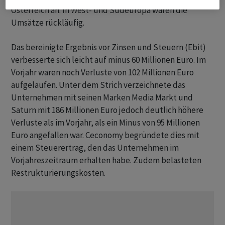
Österreich an. In West- und Südeuropa waren die
Umsätze rückläufig.
Das bereinigte Ergebnis vor Zinsen und Steuern (Ebit)
verbesserte sich leicht auf minus 60 Millionen Euro. Im
Vorjahr waren noch Verluste von 102 Millionen Euro
aufgelaufen. Unter dem Strich verzeichnete das
Unternehmen mit seinen Marken Media Markt und
Saturn mit 186 Millionen Euro jedoch deutlich höhere
Verluste als im Vorjahr, als ein Minus von 95 Millionen
Euro angefallen war. Ceconomy begründete dies mit
einem Steuerertrag, den das Unternehmen im
Vorjahreszeitraum erhalten habe. Zudem belasteten
Restrukturierungskosten.