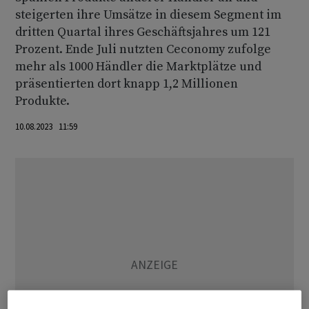
steigerten ihre Umsätze in diesem Segment im
dritten Quartal ihres Geschäftsjahres um 121
Prozent. Ende Juli nutzten Ceconomy zufolge
mehr als 1000 Händler die Marktplätze und
präsentierten dort knapp 1,2 Millionen
Produkte.
10.08.2023 11:59