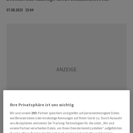
07.08.2023 15:04
Ihre Privatsphäre ist uns wichtig
Wir und unsere
293
-Partner speichern und greifen auf personenbezogene Daten
wie Browserdaten oder eindeutige Kennungen auf Ihrem Gerät zu. Durch Auswahl
Der Bund hat laut "Handelsblatt" zugesagt, den
von Akzeptieren aktivieren Sie Tracking-Technologien für die unter „Wir und
unsere Partner verarbeiten Daten, um Ihnen Dienste bereitzustellen“ aufgeführten
Fabrikbau mit fünf Milliarden Euro zu unterstützen,