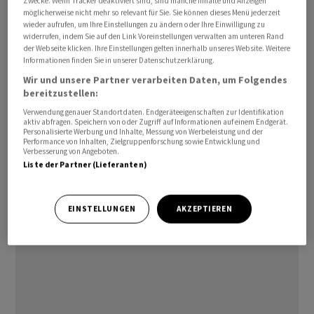
Zwecke. Wenn Tracker deaktiviert sind, sind manche Inhalte und Anzeigen
und zwar aus dem Klima- und Transformationsfonds
möglicherweise nicht mehr so relevant für Sie. Sie können dieses Menü jederzeit
wieder aufrufen, um Ihre Einstellungen zu ändern oder Ihre Einwilligung zu
(KTF) des Bundes. TSMC will in Dresden demnach
widerrufen, indem Sie auf den Link Voreinstellungen verwalten am unteren Rand
vornehmlich Chips für die Automobilindustrie
der Webseite klicken. Ihre Einstellungen gelten innerhalb unseres Website. Weitere
Informationen finden Sie in unserer Datenschutzerklärung.
produzieren. Aus Kreisen der Bundesregierung hiess es,
Wir und unsere Partner verarbeiten Daten, um Folgendes
die Ansiedlung von TSMC sei ein enorm wichtiges
bereitzustellen:
Zeichen.
Verwendung genauer Standortdaten. Endgeräteeigenschaften zur Identifikation
aktiv abfragen. Speichern von oder Zugriff auf Informationen auf einem Endgerät.
Personalisierte Werbung und Inhalte, Messung von Werbeleistung und der
Sobald der TSMC-Vorstand grünes Licht gegeben hat,
Performance von Inhalten, Zielgruppenforschung sowie Entwicklung und
könnte das Unternehmen mit der Bundesregierung eine
Verbesserung von Angeboten.
Liste der Partner (Lieferanten)
Absichtserklärung über die Förderung unterschreiben.
Die endgültige Entscheidung über die Förderung
müsste dann die EU-Kommission treffen./hrz/DP/stw
EINSTELLUNGEN
AKZEPTIEREN