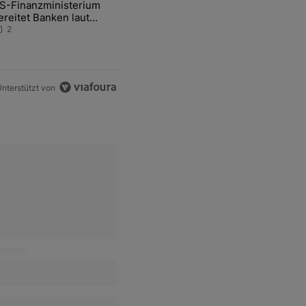
S-Finanzministerium
ational Awareness: Alles über den Retter-Deal" mit 3 kommentare.
ikel mit dem Titel "US-Finanzministerium bereitet Banken laut Inside
ereitet Banken laut
nsider auf eventuelle
2
en-Intervention vor
nterstützt von