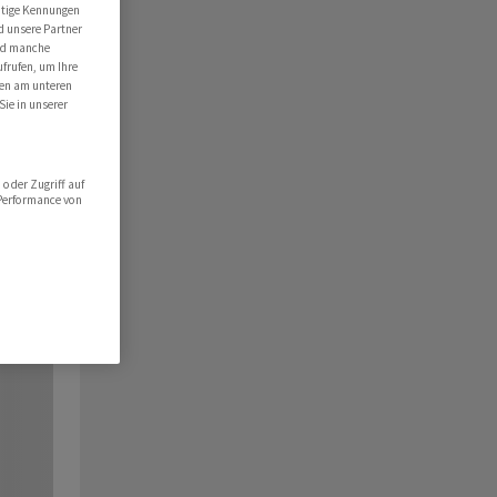
utige Kennungen
d unsere Partner
ind manche
ufrufen, um Ihre
ten am unteren
Sie in unserer
oder Zugriff auf
 Performance von