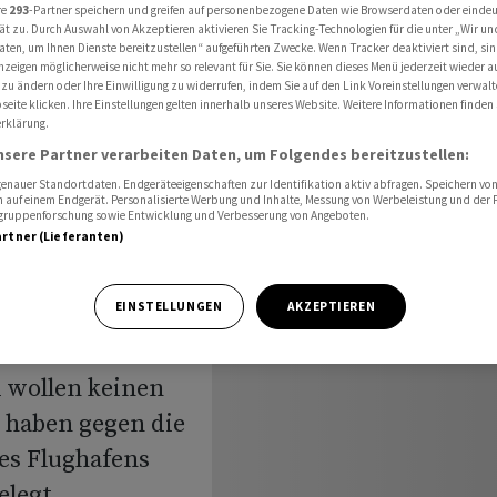
cher Pistenverlängerung
re
293
-Partner speichern und greifen auf personenbezogene Daten wie Browserdaten oder einde
ät zu. Durch Auswahl von Akzeptieren aktivieren Sie Tracking-Technologien für die unter „Wir un
aten, um Ihnen Dienste bereitzustellen“ aufgeführten Zwecke. Wenn Tracker deaktiviert sind, s
nzeigen möglicherweise nicht mehr so relevant für Sie. Sie können dieses Menü jederzeit wieder a
 zu ändern oder Ihre Einwilligung zu widerrufen, indem Sie auf den Link Voreinstellungen verwal
se
eite klicken. Ihre Einstellungen gelten innerhalb unseres Website. Weitere Informationen finden 
rklärung.
nsere Partner verarbeiten Daten, um Folgendes bereitzustellen:
 Zürcher
nauer Standortdaten. Endgeräteeigenschaften zur Identifikation aktiv abfragen. Speichern von 
 auf einem Endgerät. Personalisierte Werbung und Inhalte, Messung von Werbeleistung und der
g
elgruppenforschung sowie Entwicklung und Verbesserung von Angeboten.
artner (Lieferanten)
EINSTELLUNGEN
AKZEPTIEREN
 wollen keinen
e haben gegen die
es Flughafens
elegt.