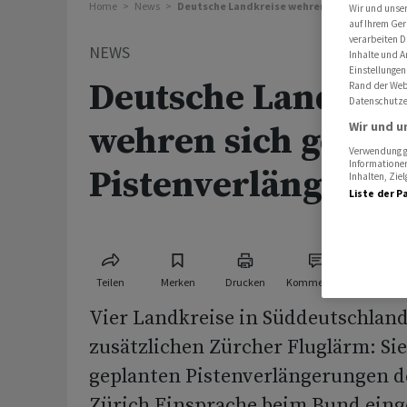
Home
News
Deutsche Landkreise wehren sich gegen Zür
Wir und unse
auf Ihrem Ger
verarbeiten D
NEWS
Inhalte und A
Einstellungen
Deutsche Landkrei
Rand der Webs
Datenschutze
Wir und u
wehren sich gegen
Verwendung ge
Informationen
Pistenverlängerun
Inhalten, Zi
Liste der P
Teilen
Merken
Drucken
Kommentare
Vier Landkreise in Süddeutschland
zusätzlichen Zürcher Fluglärm: Si
geplanten Pistenverlängerungen d
Zürich Einsprache beim Bund eing