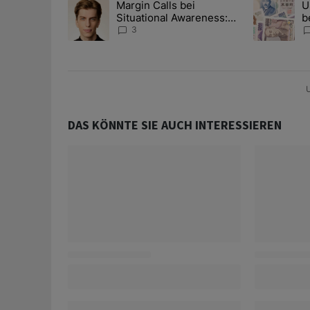
Margin Calls bei
U
Ein Trendartikel mit dem Titel "Margin Calls bei Situ
Ein Trendart
Situational Awareness:
b
Alles über den Retter-
I
3
Deal
Y
U
DAS KÖNNTE SIE AUCH INTERESSIEREN