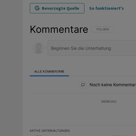
Bevorzugte Quelle
So funktioniert's
Kommentare
FOLGE DIESER UNTERHAL
FOLGEN
ALLE KOMMENTARE
Alle Kommentare
Noch keine Kommentar
WERBUNG
AKTIVE UNTERHALTUNGEN
Das Folgende ist eine Liste der am meisten kommentier