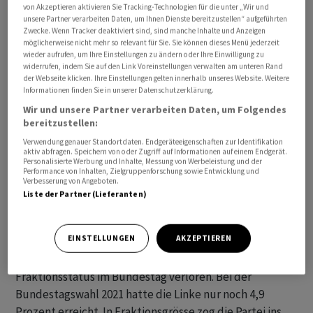
von Akzeptieren aktivieren Sie Tracking-Technologien für die unter „Wir und
Wagenknecht, die die Gründung einer Konkurrenzpartei
unsere Partner verarbeiten Daten, um Ihnen Dienste bereitzustellen“ aufgeführten
Zwecke. Wenn Tracker deaktiviert sind, sind manche Inhalte und Anzeigen
erwägt. Zudem haben die beiden Fraktionsvorsitzenden
möglicherweise nicht mehr so relevant für Sie. Sie können dieses Menü jederzeit
Amira Mohamed Ali und Dietmar Bartsch ihren Rückzug
wieder aufrufen, um Ihre Einstellungen zu ändern oder Ihre Einwilligung zu
angekündigt. Der Parteivorstand hat das
widerrufen, indem Sie auf den Link Voreinstellungen verwalten am unteren Rand
der Webseite klicken. Ihre Einstellungen gelten innerhalb unseres Website. Weitere
Vorschlagsrecht für Nachfolger. Doch eine Woche vor
Informationen finden Sie in unserer Datenschutzerklärung.
der geplanten Neuwahl am 4. September ist noch keine
Wir und unsere Partner verarbeiten Daten, um Folgendes
Option bekannt.
bereitzustellen:
Verwendung genauer Standortdaten. Endgeräteeigenschaften zur Identifikation
aktiv abfragen. Speichern von oder Zugriff auf Informationen auf einem Endgerät.
«Ich habe eine persönliche Präferenz», sagte Wissler. Sie
Personalisierte Werbung und Inhalte, Messung von Werbeleistung und der
wolle aber nicht über Namen spekulieren. Auch Fragen
Performance von Inhalten, Zielgruppenforschung sowie Entwicklung und
Verbesserung von Angeboten.
nach einer möglichen eigenen Kandidatur liess sie offen.
Liste der Partner (Lieferanten)
Falls Wagenknecht eine eigene Partei gründet, dürften
EINSTELLUNGEN
AKZEPTIEREN
mehrere der 39 Bundestagsabgeordneten die Linke mit
ihr verlassen. Mit weniger als 37 Mandaten aber wäre der
Fraktionsstatus im Bundestag verloren. Bei der
Bundestagswahl 2021 hatte die Linke nur noch 4,9
Prozent erreicht. In Fraktionsgrösse zog die Partei ins