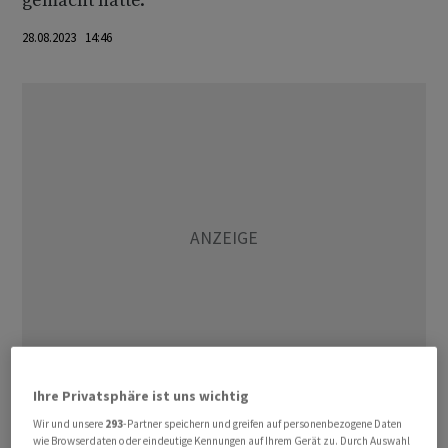
gemacht hatte.
28.08.2023 14:46
Ihre Privatsphäre ist uns wichtig
Nach einer Serie von Wahlniederlagen steckt die Linke
Wir und unsere
293
-Partner speichern und greifen auf personenbezogene Daten
wie Browserdaten oder eindeutige Kennungen auf Ihrem Gerät zu. Durch Auswahl
in einem Richtungsstreit mit der Abgeordneten Sahra