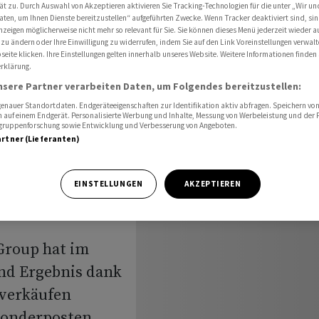
dient wie erwartet
ät zu. Durch Auswahl von Akzeptieren aktivieren Sie Tracking-Technologien für die unter „Wir un
aten, um Ihnen Dienste bereitzustellen“ aufgeführten Zwecke. Wenn Tracker deaktiviert sind, s
nzeigen möglicherweise nicht mehr so relevant für Sie. Sie können dieses Menü jederzeit wieder a
 zu ändern oder Ihre Einwilligung zu widerrufen, indem Sie auf den Link Voreinstellungen verwal
eite klicken. Ihre Einstellungen gelten innerhalb unseres Website. Weitere Informationen finden 
-
rklärung.
nsere Partner verarbeiten Daten, um Folgendes bereitzustellen:
oup
nauer Standortdaten. Endgeräteeigenschaften zur Identifikation aktiv abfragen. Speichern von 
 auf einem Endgerät. Personalisierte Werbung und Inhalte, Messung von Werbeleistung und der
elgruppenforschung sowie Entwicklung und Verbesserung von Angeboten.
tet
artner (Lieferanten)
EINSTELLUNGEN
AKZEPTIEREN
Group hat im
und Ergebnis dank
rverkäufen
Sonderposten