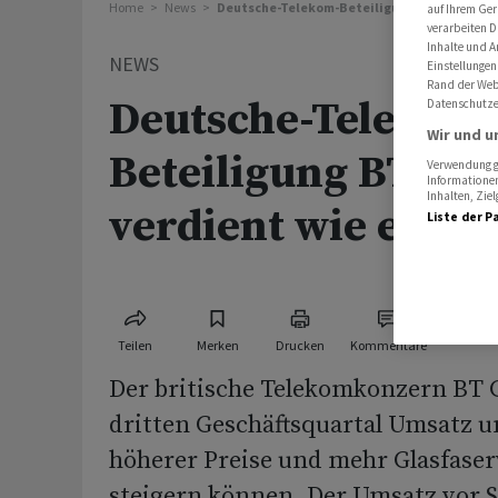
Home
News
Deutsche-Telekom-Beteiligung BT Group ver
auf Ihrem Ger
verarbeiten D
Inhalte und A
NEWS
Einstellungen
Rand der Webs
Deutsche-Telekom
Datenschutze
Wir und u
Beteiligung BT Gr
Verwendung ge
Informationen
Inhalten, Zi
verdient wie erwar
Liste der P
Teilen
Merken
Drucken
Kommentare
Der britische Telekomkonzern BT 
dritten Geschäftsquartal Umsatz 
höherer Preise und mehr Glasfase
steigern können. Der Umsatz vor 