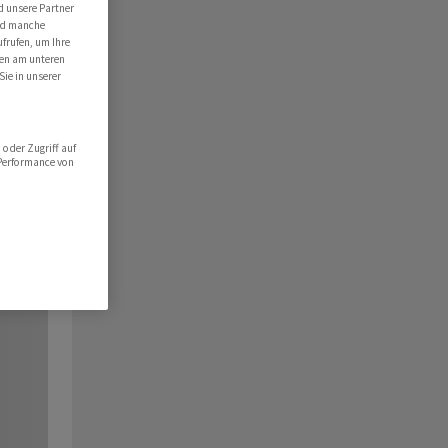
d unsere Partner
ind manche
ufrufen, um Ihre
ten am unteren
Sie in unserer
oder Zugriff auf
 Performance von