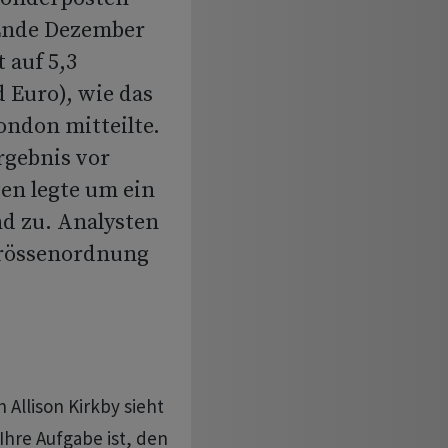
 Ende Dezember
 auf 5,3
d Euro), wie das
ndon mitteilte.
rgebnis vor
en legte um ein
nd zu. Analysten
Grössenordnung
 Allison Kirkby sieht
Ihre Aufgabe ist, den