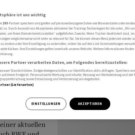
t 411 Millionen ein
atsphäre ist uns wichtig
re
293
-Partner speichern und greifen auf personenbezogene Daten wie Browserdaten oder einde
für
ät zu. Durch Auswahl von Akzeptieren aktivieren Sie Tracking-Technologien für die unter „Wir un
aten, um Ihnen Dienste bereitzustellen“ aufgeführten Zwecke. Wenn Tracker deaktiviert sind, s
nzeigen möglicherweise nicht mehr so relevant für Sie. Sie können dieses Menü jederzeit wieder a
mmelt
 zu ändern oder Ihre Einwilligung zu widerrufen, indem Sie auf den Link Voreinstellungen verwal
eite klicken. Ihre Einstellungen gelten innerhalb unseres Website. Weitere Informationen finden 
rklärung.
nsere Partner verarbeiten Daten, um Folgendes bereitzustellen:
nauer Standortdaten. Endgeräteeigenschaften zur Identifikation aktiv abfragen. Speichern von 
 auf einem Endgerät. Personalisierte Werbung und Inhalte, Messung von Werbeleistung und der
elgruppenforschung sowie Entwicklung und Verbesserung von Angeboten.
artner (Lieferanten)
ion hat
EINSTELLUNGEN
AKZEPTIEREN
au eines
einer aktuellen
auch RWE und