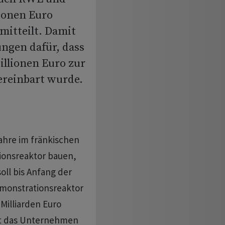
lionen Euro
itteilt. Damit
ungen dafür, dass
illionen Euro zur
ereinbart wurde.
Jahre im fränkischen
onsreaktor bauen,
soll bis Anfang der
emonstrationsreaktor
 Milliarden Euro
zt das Unternehmen