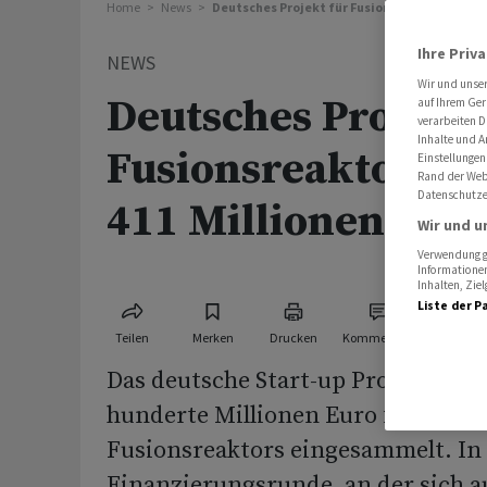
Home
News
Deutsches Projekt für Fusionsreaktor sammel
Ihre Priv
NEWS
Wir und unse
Deutsches Projekt 
auf Ihrem Ger
verarbeiten D
Inhalte und A
Fusionsreaktor sa
Einstellungen
Rand der Webs
Datenschutze
411 Millionen ein
Wir und u
Verwendung ge
Informationen
Inhalten, Zi
Liste der P
Teilen
Merken
Drucken
Kommentare
Das deutsche Start-up Proxima Fus
hunderte Millionen Euro für den B
Fusionsreaktors eingesammelt. In 
Finanzierungsrunde, an der sich 