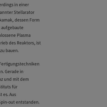
erdings in einer
annter Stellarator
okamak, dessen Form
x aufgebaute
hlossene Plasma
rieb des Reaktors, ist
 zu bauen.
 Fertigungstechniken
n. Gerade in
nz und mit dem
ituts für
t es. Aus
 Spin-out entstanden.