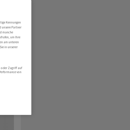
utige Kennungen
d unsere Partner
ind manche
ufrufen, um Ihre
ten am unteren
Sie in unserer
oder Zugriff auf
 Performance von