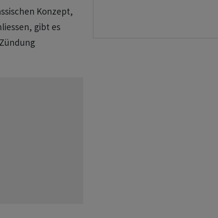
assischen Konzept,
iessen, gibt es
r Zündung