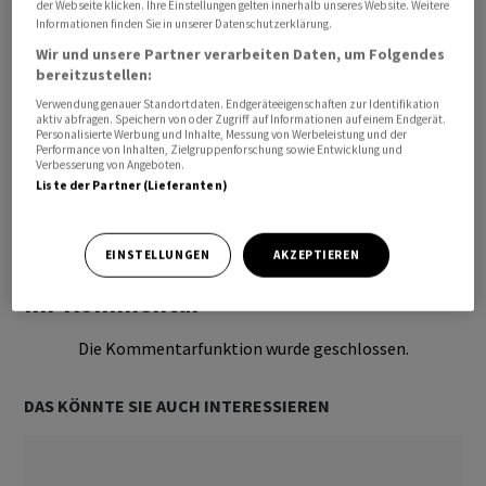
der Webseite klicken. Ihre Einstellungen gelten innerhalb unseres Website. Weitere
Informationen finden Sie in unserer Datenschutzerklärung.
Wir und unsere Partner verarbeiten Daten, um Folgendes
bereitzustellen:
Verwendung genauer Standortdaten. Endgeräteeigenschaften zur Identifikation
aktiv abfragen. Speichern von oder Zugriff auf Informationen auf einem Endgerät.
Personalisierte Werbung und Inhalte, Messung von Werbeleistung und der
Performance von Inhalten, Zielgruppenforschung sowie Entwicklung und
Verbesserung von Angeboten.
Liste der Partner (Lieferanten)
Bevorzugte Quelle
So funktioniert's
EINSTELLUNGEN
AKZEPTIEREN
Ihr Kommentar
Die Kommentarfunktion wurde geschlossen.
DAS KÖNNTE SIE AUCH INTERESSIEREN