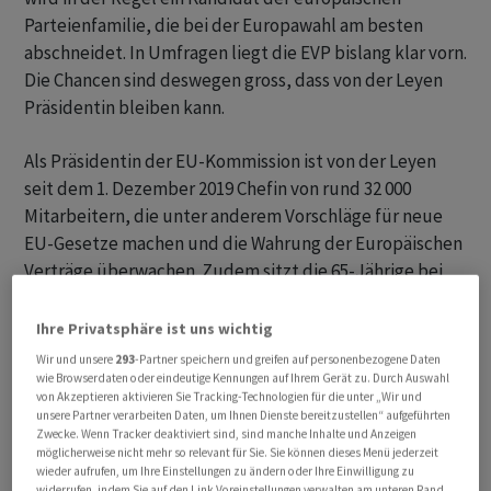
Parteienfamilie, die bei der Europawahl am besten
abschneidet. In Umfragen liegt die EVP bislang klar vorn.
Die Chancen sind deswegen gross, dass von der Leyen
Präsidentin bleiben kann.
Als Präsidentin der EU-Kommission ist von der Leyen
seit dem 1. Dezember 2019 Chefin von rund 32 000
Mitarbeitern, die unter anderem Vorschläge für neue
EU-Gesetze machen und die Wahrung der Europäischen
Verträge überwachen. Zudem sitzt die 65-Jährige bei
fast allen grossen internationalen Gipfeltreffen wie G7
oder G20 als EU-Repräsentantin mit am Tisch. Das US-
Ihre Privatsphäre ist uns wichtig
Magazin «Forbes» kürte von der Leyen erst jüngst
Wir und unsere
293
-Partner speichern und greifen auf personenbezogene Daten
wieder zur «mächtigsten Frau der Welt».
wie Browserdaten oder eindeutige Kennungen auf Ihrem Gerät zu. Durch Auswahl
von Akzeptieren aktivieren Sie Tracking-Technologien für die unter „Wir und
unsere Partner verarbeiten Daten, um Ihnen Dienste bereitzustellen“ aufgeführten
«Forbes»: Von der Leyen mächtigste Frau der Welt
Zwecke. Wenn Tracker deaktiviert sind, sind manche Inhalte und Anzeigen
möglicherweise nicht mehr so relevant für Sie. Sie können dieses Menü jederzeit
wieder aufrufen, um Ihre Einstellungen zu ändern oder Ihre Einwilligung zu
Die bisherige Amtszeit von der Leyens wurde vor allem
widerrufen, indem Sie auf den Link Voreinstellungen verwalten am unteren Rand