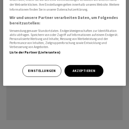
der Webseite klicken. Ihre Einstellungen gelten innerhalb unseres Website. Weitere
von der Corona-Krise und dem russischen Angriffskrieg
Informationen finden Sie in unserer Datenschutzerklärung.
gegen die Ukraine geprägt. In der Pandemie
Wir und unsere Partner verarbeiten Daten, um Folgendes
organisierte die EU-Kommission unter anderem die
bereitzustellen:
gemeinsame Impfstoffbeschaffung und erarbeitete ein
Verwendung genauer Standortdaten. Endgeräteeigenschaften zur Identifikation
riesiges Wiederaufbauprogramm für die Wirtschaft.
aktiv abfragen. Speichern von oder Zugriff auf Informationen auf einem Endgerät.
Personalisierte Werbung und Inhalte, Messung von Werbeleistung und der
Performance von Inhalten, Zielgruppenforschung sowie Entwicklung und
Verbesserung von Angeboten.
Liste der Partner (Lieferanten)
EINSTELLUNGEN
AKZEPTIEREN