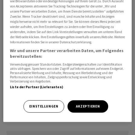
wie Browserdaten oder eindeutige Kennungen auf Ihrem Gerät zu. Durch Auswahl
Kreditpolitik der Zentralbank für den Absturz
von Akzeptieren aktivieren Sie Tracking-Technologien für die unter „Wir und
unsere Partner verarbeiten Daten, um Ihnen Dienste bereitzustellen“ aufgeführten
verantwortlich. Sorgen bereite vor allem die Zunahme
Zwecke. Wenn Tracker deaktiviert sind, sind manche Inhalte und Anzeigen
von Verbraucherkrediten, schrieb der ehemalige
möglicherweise nicht mehr so relevant für Sie. Sie können dieses Menü jederzeit
wieder aufrufen, um Ihre Einstellungen zu ändern oder Ihre Einwilligung zu
Wirtschaftsminister in einem Beitrag für Tass. Die
widerrufen, indem Sie auf den Link Voreinstellungen verwalten am unteren Rand
Zentralbank habe aber alle Mittel, "um die Situation in
der Webseite klicken. Ihre Einstellungen gelten innerhalb unseres Website. Weitere
Informationen finden Sie in unserer Datenschutzerklärung.
nächster Zeit zu normalisieren".
Wir und unsere Partner verarbeiten Daten, um Folgendes
bereitzustellen:
Nach dem von Putin befohlenen Angriff auf die Ukraine
Verwendung genauer Standortdaten. Endgeräteeigenschaften zur Identifikation
war der Rubelkurs im Februar und März 2022 noch
aktiv abfragen. Speichern von oder Zugriff auf Informationen auf einem Endgerät.
Personalisierte Werbung und Inhalte, Messung von Werbeleistung und der
schwächer gewesen. Dann gelang es Zentralbankchefin
Performance von Inhalten, Zielgruppenforschung sowie Entwicklung und
Elwira Nabiullina, die eigentlich zurücktreten wollte,
Verbesserung von Angeboten.
Liste der Partner (Lieferanten)
die Währung zu stabilisieren. Sie führte unter anderem
Kontrollen des Kapitalverkehrs ein. Die aktuelle
Talfahrt begann mit der Meuterei der Privatarmee
EINSTELLUNGEN
AKZEPTIEREN
Wagner und ihres Chefs Jewgeni Prigoschin im Juni;
diese löste tiefe Unsicherheit aus.