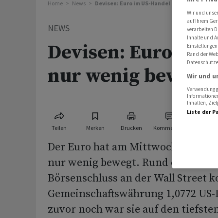
Home
News
Devisen: Euro im US-Handel nur wenig beweg
Wir und unse
auf Ihrem Ger
NEWS
verarbeiten D
Inhalte und A
Devisen: Euro im 
Einstellungen
Rand der Webs
Datenschutze
nur wenig bewegt
Wir und u
Verwendung ge
Informationen
Inhalten, Zi
Liste der P
Teilen
Merken
Drucken
Kommentare
Der Euro hat am Mittwoch im US-H
nur wenig bewegt. Rund eine Stu
Börsenschluss an der Wall Street k
Gemeinschaftswährung 1,0772 US-D
zuvor noch war sie auf den tiefsten