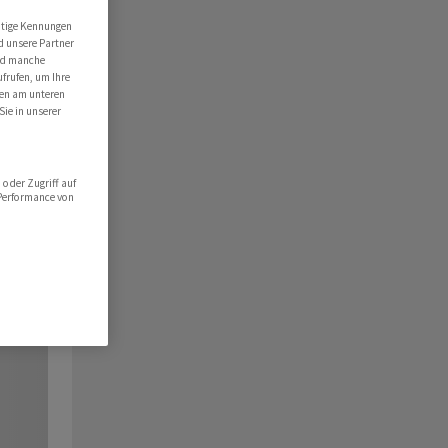
utige Kennungen
d unsere Partner
ind manche
ufrufen, um Ihre
ten am unteren
Sie in unserer
oder Zugriff auf
 Performance von