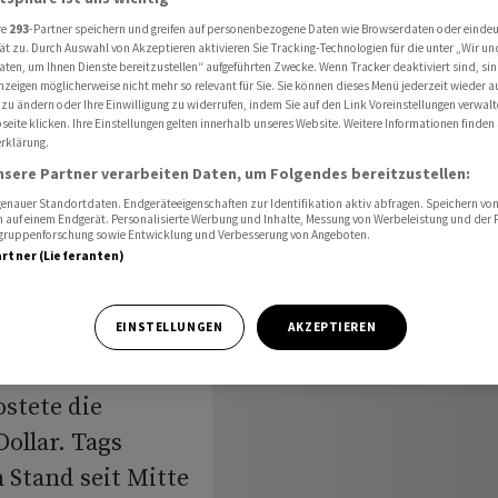
t
re
293
-Partner speichern und greifen auf personenbezogene Daten wie Browserdaten oder einde
ät zu. Durch Auswahl von Akzeptieren aktivieren Sie Tracking-Technologien für die unter „Wir un
aten, um Ihnen Dienste bereitzustellen“ aufgeführten Zwecke. Wenn Tracker deaktiviert sind, s
nzeigen möglicherweise nicht mehr so relevant für Sie. Sie können dieses Menü jederzeit wieder a
US-Handel
 zu ändern oder Ihre Einwilligung zu widerrufen, indem Sie auf den Link Voreinstellungen verwal
eite klicken. Ihre Einstellungen gelten innerhalb unseres Website. Weitere Informationen finden 
rklärung.
nsere Partner verarbeiten Daten, um Folgendes bereitzustellen:
nauer Standortdaten. Endgeräteeigenschaften zur Identifikation aktiv abfragen. Speichern von 
 auf einem Endgerät. Personalisierte Werbung und Inhalte, Messung von Werbeleistung und der
elgruppenforschung sowie Entwicklung und Verbesserung von Angeboten.
artner (Lieferanten)
EINSTELLUNGEN
AKZEPTIEREN
andelsverlauf
nde vor dem
ostete die
ollar. Tags
 Stand seit Mitte