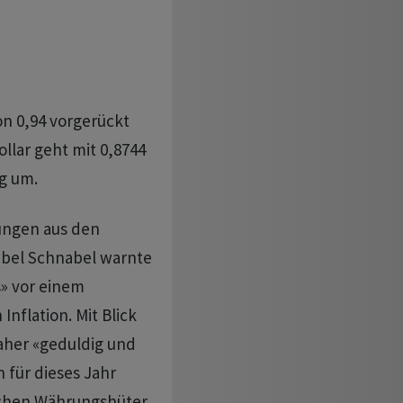
on 0,94 vorgerückt
ollar geht mit 0,8744
g um.
ungen aus den
sabel Schnabel warnte
s» vor einem
nflation. Mit Blick
her «geduldig und
 für dieses Jahr
schen Währungshüter