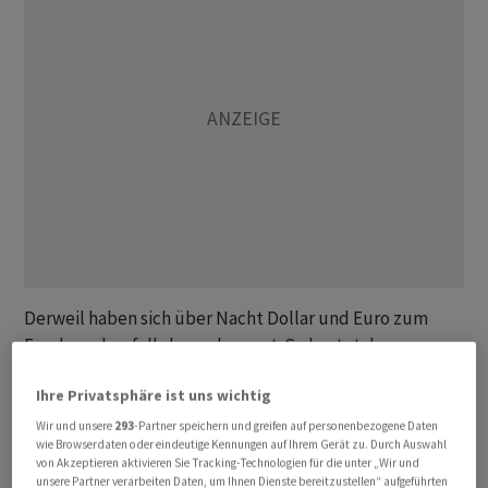
Derweil haben sich über Nacht Dollar und Euro zum
Franken ebenfalls kaum bewegt. So kostet das
Währungspaar USD/CHF aktuell 0,8806 Franken nach
Ihre Privatsphäre ist uns wichtig
0,8811 am Vorabend. Der Euro wird zu 0,9535 Franken
nach 0,9536 16 Franken gehandelt.
Wir und unsere
293
-Partner speichern und greifen auf personenbezogene Daten
wie Browserdaten oder eindeutige Kennungen auf Ihrem Gerät zu. Durch Auswahl
von Akzeptieren aktivieren Sie Tracking-Technologien für die unter „Wir und
Zum Wochenausklang steht in Deutschland das Ifo-
unsere Partner verarbeiten Daten, um Ihnen Dienste bereitzustellen“ aufgeführten