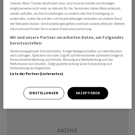
Zwecke. Wenn Tracker deaktiviert sind, sind manche Inhalte und Anzeigen
Geschäftsklima auf dem Programm. Es wird mit einer
möglicherweise nicht mehr so relevant für Sie. Sie können dieses Menü jederzeit
leichten Aufhellung der Stimmung gerechnet,
wieder aufrufen, um Ihre Einstellungen zu ändern oder Ihre Einwilligung zu
widerrufen, indem Sie auf den Link Voreinstellungen verwalten am unteren Rand
allerdings auf niedrigem Niveau. Ansonsten wollen sich
der Webseite klicken. Ihre Einstellungen gelten innerhalb unseres Website. Weitere
aus den Notenbanken einige Redner zu Wort melden.
Informationen finden Sie in unserer Datenschutzerklärung.
So auch EZB-Präsidentin Christine Lagarde, die einem
Wir und unsere Partner verarbeiten Daten, um Folgendes
Treffen der Eurogruppe beiwohnen und an der
bereitzustellen:
anschliessenden Pressekonferenz teilnehmen wird.
Verwendung genauer Standortdaten. Endgeräteeigenschaften zur Identifikation
aktiv abfragen. Speichern von oder Zugriff auf Informationen auf einem Endgerät.
Personalisierte Werbung und Inhalte, Messung von Werbeleistung und der
Performance von Inhalten, Zielgruppenforschung sowie Entwicklung und
jha/pre/ra
Verbesserung von Angeboten.
Liste der Partner (Lieferanten)
(AWP)
EINSTELLUNGEN
AKZEPTIEREN