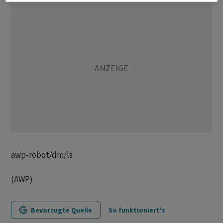
awp-robot/dm/ls
(AWP)
Bevorzugte Quelle
So funktioniert's