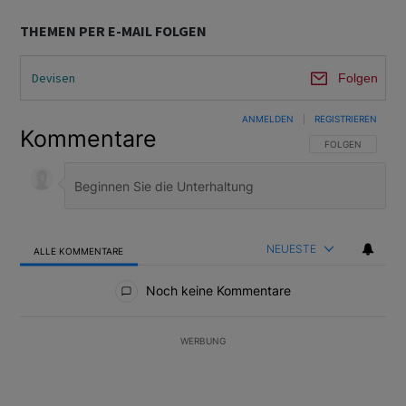
THEMEN PER E-MAIL FOLGEN
Devisen
Folgen
ANMELDEN
|
REGISTRIEREN
Kommentare
FOLGE DIESER U
FOLGEN
NEUESTE
ALLE KOMMENTARE
Alle Kommentare
Noch keine Kommentare
WERBUNG