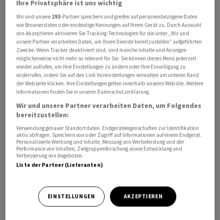
Ihre Privatsphäre ist uns wichtig
gemacht. Der Euro hat im US-Handel deutlich
Wir und unsere
293
-Partner speichern und greifen auf personenbezogene Daten
nachgegeben. Die europäische Gemeinschaftswährung
wie Browserdaten oder eindeutige Kennungen auf Ihrem Gerät zu. Durch Auswahl
kostet gegen Mittag 1,1476 US-Dollar nach 1,1517 am
von Akzeptieren aktivieren Sie Tracking-Technologien für die unter „Wir und
unsere Partner verarbeiten Daten, um Ihnen Dienste bereitzustellen“ aufgeführten
frühen Morgen und 1,1605 am Mittwochmittag.
Zwecke. Wenn Tracker deaktiviert sind, sind manche Inhalte und Anzeigen
möglicherweise nicht mehr so relevant für Sie. Sie können dieses Menü jederzeit
wieder aufrufen, um Ihre Einstellungen zu ändern oder Ihre Einwilligung zu
Der ZKB zufolge deutet die Ergänzung, dass die
widerrufen, indem Sie auf den Link Voreinstellungen verwalten am unteren Rand
Bereitschaft der SNB nun «bei Bedarf» erhöht sei, darauf
der Webseite klicken. Ihre Einstellungen gelten innerhalb unseres Website. Weitere
Informationen finden Sie in unserer Datenschutzerklärung.
hin, dass Interventionen in nächster Zeit als weniger
Wir und unsere Partner verarbeiten Daten, um Folgendes
notwenig als bisher erachtet werden. Als Gründe
bereitzustellen:
machen die Experten einerseits die Ausweitung der
Verwendung genauer Standortdaten. Endgeräteeigenschaften zur Identifikation
Zinsdifferenz zur Eurozone nach der Erhöhung der
aktiv abfragen. Speichern von oder Zugriff auf Informationen auf einem Endgerät.
Leitzinsen durch die EZB vergangene Woche aus. «Zum
Personalisierte Werbung und Inhalte, Messung von Werbeleistung und der
Performance von Inhalten, Zielgruppenforschung sowie Entwicklung und
anderen hat die SNB ihre bedingte Inflationsprognose
Verbesserung von Angeboten.
Liste der Partner (Lieferanten)
leicht nach oben revidiert.» Bei diesen leicht steigenden
Inflationsraten sei ein anhaltend starker Schweizer
Franken geldpolitisch nicht unerwünscht, da er die
EINSTELLUNGEN
AKZEPTIEREN
importierte Inflation dämpfe, so die ZKB.