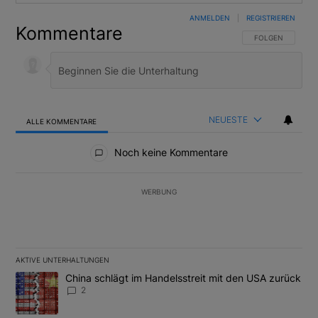
ANMELDEN
|
REGISTRIEREN
Kommentare
FOLGE DIESER U
FOLGEN
NEUESTE
ALLE KOMMENTARE
Alle Kommentare
Noch keine Kommentare
WERBUNG
AKTIVE UNTERHALTUNGEN
Das Folgende ist eine Liste der am meisten kommentierten Artikel
Ein Trendartikel mit dem Titel "China schlägt im Handelsstreit m
China schlägt im Handelsstreit mit den USA zurück
2