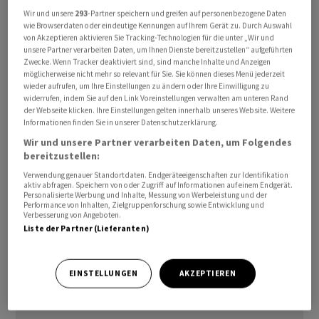
welche Richtung der nächste, grössere Impuls führen
Wir und unsere
293
-Partner speichern und greifen auf personenbezogene Daten
werde.
wie Browserdaten oder eindeutige Kennungen auf Ihrem Gerät zu. Durch Auswahl
von Akzeptieren aktivieren Sie Tracking-Technologien für die unter „Wir und
unsere Partner verarbeiten Daten, um Ihnen Dienste bereitzustellen“ aufgeführten
Aus fundamentaler Sicht sei an den Finanzmärkten
Zwecke. Wenn Tracker deaktiviert sind, sind manche Inhalte und Anzeigen
möglicherweise nicht mehr so relevant für Sie. Sie können dieses Menü jederzeit
zuletzt etwas Ruhe eingekehrt, wenngleich die US-
wieder aufrufen, um Ihre Einstellungen zu ändern oder Ihre Einwilligung zu
Zollpolitik und auch geopolitische Themen weiterhin
widerrufen, indem Sie auf den Link Voreinstellungen verwalten am unteren Rand
der Webseite klicken. Ihre Einstellungen gelten innerhalb unseres Website. Weitere
eine Rolle spielten, fuhren die Helaba-Experten fort.
Informationen finden Sie in unserer Datenschutzerklärung.
Wir und unsere Partner verarbeiten Daten, um Folgendes
So gehen vor dem Hintergrund militärischer
bereitzustellen:
Spannungen die Verhandlungen zwischen den USA und
Verwendung genauer Standortdaten. Endgeräteeigenschaften zur Identifikation
dem Iran in eine entscheidende Runde. Vertreter beider
aktiv abfragen. Speichern von oder Zugriff auf Informationen auf einem Endgerät.
Personalisierte Werbung und Inhalte, Messung von Werbeleistung und der
Staaten kamen am Donnerstag in Genf erneut
Performance von Inhalten, Zielgruppenforschung sowie Entwicklung und
Verbesserung von Angeboten.
zusammen.
Liste der Partner (Lieferanten)
EINSTELLUNGEN
AKZEPTIEREN