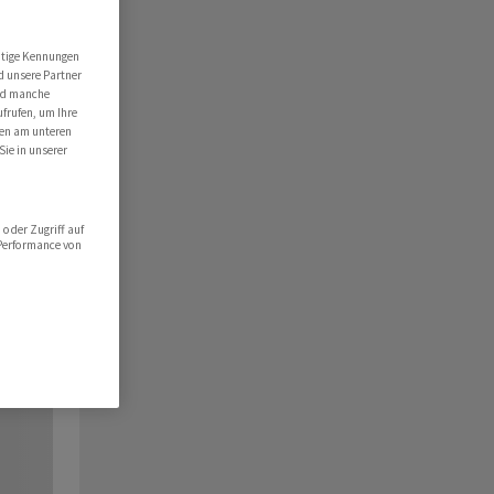
utige Kennungen
d unsere Partner
ind manche
ufrufen, um Ihre
ten am unteren
Sie in unserer
oder Zugriff auf
 Performance von