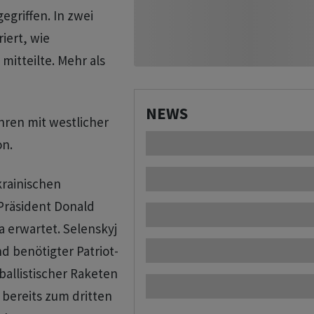
griffen. In zwei
iert, wie
itteilte. Mehr als
NEWS
ahren mit westlicher
on.
rainischen
Präsident Donald
 erwartet. Selenskyj
d benötigter Patriot-
allistischer Raketen
bereits zum dritten