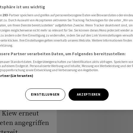
Raketen auf Kiew
atsphäre ist uns wichtig
re
293
-Partner speichern und greifen auf personenbezogene Daten wie Browserdaten oder einde
ät zu. Durch Auswahl von Akzeptieren aktivieren Sie Tracking-Technologien für die unter „Wir un
aten, um Ihnen Dienste bereitzustellen“ aufgeführten Zwecke. Wenn Tracker deaktiviert sind, s
Angriff
nzeigen möglicherweise nicht mehr so relevant für Sie. Sie können dieses Menü jederzeit wieder a
 zu ändern oder Ihre Einwilligung zu widerrufen, indem Sie auf den Link Voreinstellungen verwal
eite klicken. Ihre Einstellungen gelten innerhalb unseres Website. Weitere Informationen finden 
Raketen
rklärung.
nsere Partner verarbeiten Daten, um Folgendes bereitzustellen:
nauer Standortdaten. Endgeräteeigenschaften zur Identifikation aktiv abfragen. Speichern von 
 auf einem Endgerät. Personalisierte Werbung und Inhalte, Messung von Werbeleistung und der
elgruppenforschung sowie Entwicklung und Verbesserung von Angeboten.
artner (Lieferanten)
EINSTELLUNGEN
AKZEPTIEREN
ipfel begonnen
t Kiew erneut
eten angegriffen
tszeit