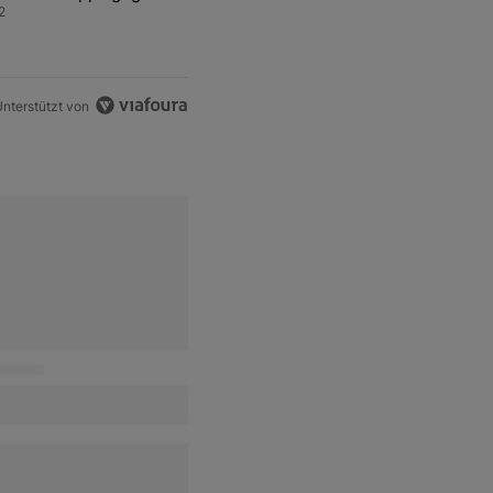
ren Sprit
2
nterstützt von