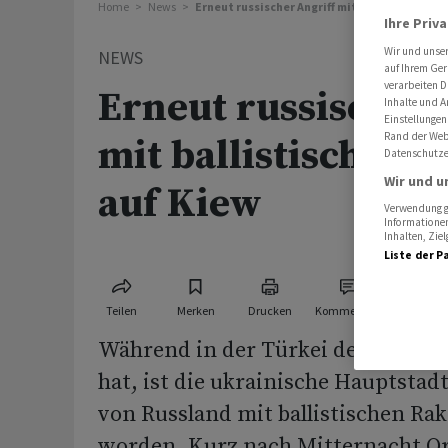
Home
News
Erneut russischer Angriff mit ballistischen 
Ihre Priv
Wir und unse
NEWS
auf Ihrem Ger
verarbeiten D
Erneut russischer 
Inhalte und A
Einstellungen
Rand der Webs
mit ballistischen 
Datenschutze
Wir und u
auf Kiew
Verwendung ge
Informationen
Inhalten, Zi
Liste der P
Teilen
Merken
Drucken
Kommentare
Während in der Türkei der Nato-G
hat, ist die ukrainische Hauptstad
von Russland mit ballistischen Rak
worden. Kurz nach Mitternacht Or