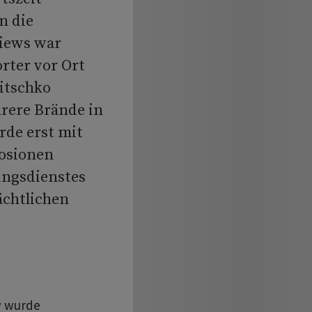
n die
iews war
rter vor Ort
litschko
rere Brände in
rde erst mit
osionen
ungsdienstes
chtlichen
w wurde