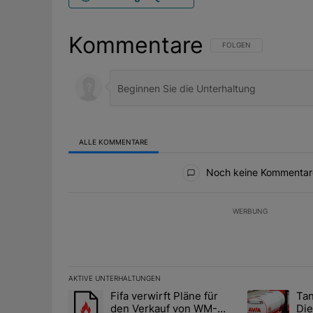
Kommentare
FOLGE DIESER UNTERHAL
FOLGEN
ALLE KOMMENTARE
Alle Kommentare
Noch keine Kommentar
WERBUNG
AKTIVE UNTERHALTUNGEN
Das Folgende ist eine Liste der am meisten kommentier
Fifa verwirft Pläne für
Tan
Ein Trendartikel mit dem Titel "Fifa verwirft Pläne f
Ein Trendartik
den Verkauf von WM-
Die