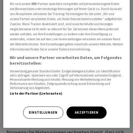
Wir und unsere
293
-Partner speichern und greifen auf personenbezogene Daten
In der Nähe von Hudiksvall rund 300 Kilometer nördlich
wie Browserdaten oder eindeutige Kennungen auf Ihrem Gerät zu. Durch Auswahl
von Stockholm entgleisten zwei Waggons eines
von Akzeptieren aktivieren Sie Tracking-Technologien für die unter „Wir und
unsere Partner verarbeiten Daten, um Ihnen Dienste bereitzustellen“ aufgeführten
Passagierzuges. Der Bahndamm habe an der Stelle
Zwecke. Wenn Tracker deaktiviert sind, sind manche Inhalte und Anzeigen
wegen des kräftigen Regens nachgegeben, teilte die
möglicherweise nicht mehr so relevant für Sie. Sie können dieses Menü jederzeit
wieder aufrufen, um Ihre Einstellungen zu ändern oder Ihre Einwilligung zu
schwedische Polizei mit. Verletzt worden sei aber
widerrufen, indem Sie auf den Link Voreinstellungen verwalten am unteren Rand
niemand.
der Webseite klicken. Ihre Einstellungen gelten innerhalb unseres Website. Weitere
Informationen finden Sie in unserer Datenschutzerklärung.
Wir und unsere Partner verarbeiten Daten, um Folgendes
Bereits am Sonntag waren in Schweden nach Beginn des
bereitzustellen:
Unwetters mehr als 25 000 Blitze registriert worden. Im
Verwendung genauer Standortdaten. Endgeräteeigenschaften zur Identifikation
südschwedischen Malmö gab es in dessen Folge nach
aktiv abfragen. Speichern von oder Zugriff auf Informationen auf einem Endgerät.
Personalisierte Werbung und Inhalte, Messung von Werbeleistung und der
Angaben des Rundfunksenders SVT einen grösseren
Performance von Inhalten, Zielgruppenforschung sowie Entwicklung und
Stromausfall, von dem vorübergehend über 5000
Verbesserung von Angeboten.
Liste der Partner (Lieferanten)
Stromkunden betroffen waren. Unter anderem in der
Region Västernorrland Hunderte Kilometer weiter
nördlich wurden Überschwemmungen in Häusern und
EINSTELLUNGEN
AKZEPTIEREN
Kellern gemeldet.
Norwegische Meteorologen rechneten damit, dass sich