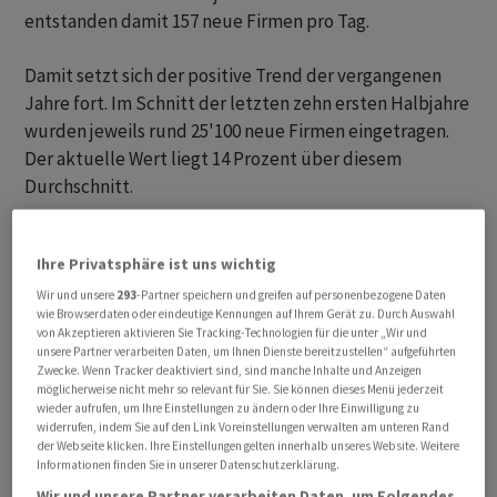
entstanden damit 157 neue Firmen pro Tag.
Damit setzt sich der positive Trend der vergangenen
Jahre fort. Im Schnitt der letzten zehn ersten Halbjahre
wurden jeweils rund 25'100 neue Firmen eingetragen.
Der aktuelle Wert liegt 14 Prozent über diesem
Durchschnitt.
Grosse regionale Unterschiede
Ihre Privatsphäre ist uns wichtig
Nach Regionen legten die Firmengründungen in den
Wir und unsere
293
-Partner speichern und greifen auf personenbezogene Daten
wie Browserdaten oder eindeutige Kennungen auf Ihrem Gerät zu. Durch Auswahl
meisten Landesteilen zu. Besonders stark war das
von Akzeptieren aktivieren Sie Tracking-Technologien für die unter „Wir und
Wachstum im Tessin mit einem Plus von 14 Prozent auf
unsere Partner verarbeiten Daten, um Ihnen Dienste bereitzustellen“ aufgeführten
Zwecke. Wenn Tracker deaktiviert sind, sind manche Inhalte und Anzeigen
über 1300 Neueintragungen. Auch das Espace
möglicherweise nicht mehr so relevant für Sie. Sie können dieses Menü jederzeit
Mittelland (+4,2 Prozent), die Zentralschweiz (+3,3
wieder aufrufen, um Ihre Einstellungen zu ändern oder Ihre Einwilligung zu
widerrufen, indem Sie auf den Link Voreinstellungen verwalten am unteren Rand
Prozent), die Ostschweiz und die Nordwestschweiz (je
der Webseite klicken. Ihre Einstellungen gelten innerhalb unseres Website. Weitere
+2,6 Prozent) verzeichneten Zuwächse.
Informationen finden Sie in unserer Datenschutzerklärung.
Wir und unsere Partner verarbeiten Daten, um Folgendes