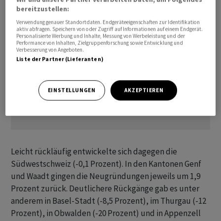
bereitzustellen:
Verwendung genauer Standortdaten. Endgeräteeigenschaften zur Identifikation
aktiv abfragen. Speichern von oder Zugriff auf Informationen auf einem Endgerät.
Personalisierte Werbung und Inhalte, Messung von Werbeleistung und der
Performance von Inhalten, Zielgruppenforschung sowie Entwicklung und
Verbesserung von Angeboten.
Liste der Partner (Lieferanten)
EINSTELLUNGEN
AKZEPTIEREN
Leicht rückläufig entwickelte sich dagegen die
Südwestschweiz (-0,1 Prozent). In den Kantonen Genf
und Waadt gingen die Neugründungen jeweils um 1,9
Prozent zurück. Deutlichere Rückgänge gab es unter
anderem in Basel-Stadt (-8,5 Prozent), im Thurgau (-12
Prozent), in Obwalden (-20 Prozent) und in Appenzell