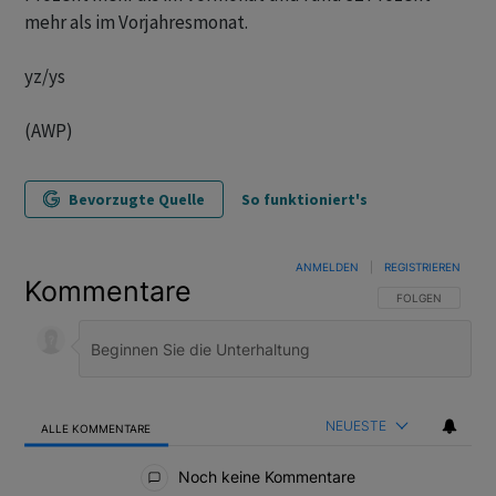
mehr als im Vorjahresmonat.
yz/ys
(AWP)
Bevorzugte Quelle
So funktioniert's
ANMELDEN
|
REGISTRIEREN
Kommentare
FOLGE DIESER U
FOLGEN
NEUESTE
ALLE KOMMENTARE
Alle Kommentare
Noch keine Kommentare