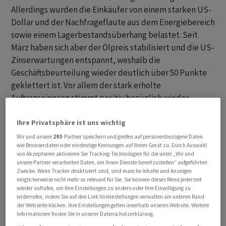
Allerdings wurden die Einkäufer von einem starken US-
Dollar und der Nachfrageflaute aus dem Energiebereich
sowie einem Lagerbestandsüberhang belastet. Seit
März haben sich aber der Ölpreis stabilisiert und die US-
Zinserwartungen entspannt, weshalb die
Geschäftsbeurteilung wieder deutlich über 50 Punkte
geklettert ist. Vor allem der stark erholte
Auftragseingang stimmt positiv bezüglich wieder
anziehender unternehmerischer Aktivitäten.
Ihre Privatsphäre ist uns wichtig
Auch bei der Industrieproduktion schlägt sich der
Wir und unsere
293
-Partner speichern und greifen auf personenbezogene Daten
wie Browserdaten oder eindeutige Kennungen auf Ihrem Gerät zu. Durch Auswahl
Ölpreis ungleich stärker als in vergangenen
von Akzeptieren aktivieren Sie Tracking-Technologien für die unter „Wir und
Rezessionsszenarien auf die Auslastung nieder, welche
unsere Partner verarbeiten Daten, um Ihnen Dienste bereitzustellen“ aufgeführten
für den Nichtenergiebereich noch keine rückläufige
Zwecke. Wenn Tracker deaktiviert sind, sind manche Inhalte und Anzeigen
möglicherweise nicht mehr so relevant für Sie. Sie können dieses Menü jederzeit
Produktion ausweist. Allerdings spielen hier die
wieder aufrufen, um Ihre Einstellungen zu ändern oder Ihre Einwilligung zu
Lagerbestände und die Profitabilität der
widerrufen, indem Sie auf den Link Voreinstellungen verwalten am unteren Rand
der Webseite klicken. Ihre Einstellungen gelten innerhalb unseres Website. Weitere
Unternehmungen eine wichtigere Rolle. So gelingt es
Informationen finden Sie in unserer Datenschutzerklärung.
den Unternehmungen nur schwer, die Lagerbestände