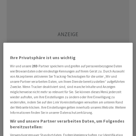
Ihre Privatsphäre ist uns wichtig
Wir und unsere
293
-Partner speichern und greifen auf personenbezogene Daten
wie Browserdaten oder eindeutige Kennungen auf Ihrem Gerät zu. Durch Auswahl
von Akzeptieren aktivieren Sie Tracking-Technologien für die unter „Wir und
unsere Partner verarbeiten Daten, um Ihnen Dienste bereitzustellen“ aufgeführten
Globale Staatsverschuldung und Verzinsung
Zwecke. Wenn Tracker deaktiviert sind, sind manche Inhalte und Anzeigen
möglicherweise nicht mehr so relevant für Sie. Sie können dieses Menü jederzeit
wieder aufrufen, um Ihre Einstellungen zu ändern oder Ihre Einwilligung zu
widerrufen, indem Sie auf den Link Voreinstellungen verwalten am unteren Rand
der Webseite klicken. Ihre Einstellungen gelten innerhalb unseres Website. Weitere
Quelle: Janus Henderson
Informationen finden Sie in unserer Datenschutzerklärung.
Wir und unsere Partner verarbeiten Daten, um Folgendes
Quelle: Janus Henderson
bereitzustellen:
Quelle: Janus Henderson
Verwendung genauer Standortdaten. Endgeräteeigenschaften zur Identifikation