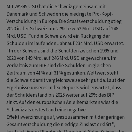
Mit 28‘345 USD hat die Schweiz gemeinsam mit
Dänemark und Schweden die niedrigste Pro-Kopf-
Verschuldung in Europa. Die Staatsverschuldung stieg
2020 in der Schweiz um 27% bzw. 52 Mrd. USD auf 246
Mrd. USD. Für die Schweiz wird ein Rückgang der
Schulden im laufenden Jahr auf 234 Mrd. USD erwartet.
"In der Schweiz sind die Schulden zwischen 1995 und
2020 von 149 Mrd. auf 246 Mrd. USD angewachsen. Im
Verhältnis zum BIP sind die Schulden im gleichen
Zeitraum von 41% auf 31% gesunken. Weltweit steht
die Schweiz damit vergleichsweise sehr gut da. Laut der
Ergebnisse unseres Index-Reports wird erwartet, dass
der Schuldenstand bis 2025 weiter auf 29% des BIP
sinkt. Auf den europäischen Anleihemärkten wies die
Schweiz als erstes Land eine negative
Effektivverzinsung auf, was zusammen mit der geringen
Gesamtverschuldung die niedrige Zinslast erklärt",
lässt sich Fedor Plambeck, Director of Sales Schweiz bei